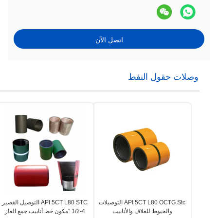
اتصل الآن
وصلات حقول النفط
API 5CT L80 OCTG Stc التوصيلات
API 5CT L80 STC التوصيل القصير
والخيوط للغلاف والأنابيب
4-1/2 "مكون خط أنابيب جمع الغاز