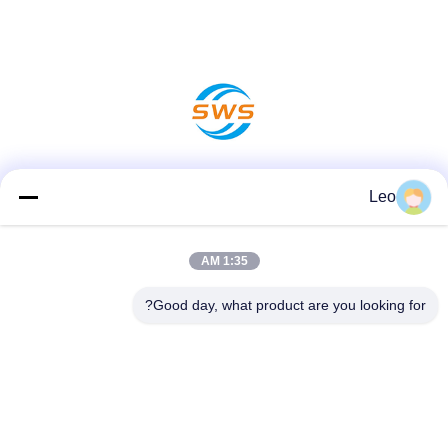
وسائل التواصل الاجتماعي
Leo
1:35 AM
الاتصال السريع
Good day, what product are you looking for?
هاتف
86-519-83553967
بريد إلكتروني
Leo@service-js.com