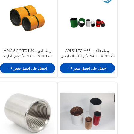
وصلة غلاف API 5" LTC M65 -
ربط القبو API 8 5/8 "LTC L80 -
NACE MR0175 لآبار الغاز الحامضي
NACE MR0175 للأسواق الغازية
الحمضية
احصل على افضل سعر
احصل على افضل سعر