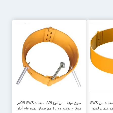
طوق إيقاف من النوع الدبوس معتمد من SWS
طوق توقف من نوع API المعتمد SWS الأكثر
 مقاس 7 بوصات 15.88 مم ضمان لمدة
مبيعًا 7 بوصة 13.72 مم ضمان لمدة عام أداة