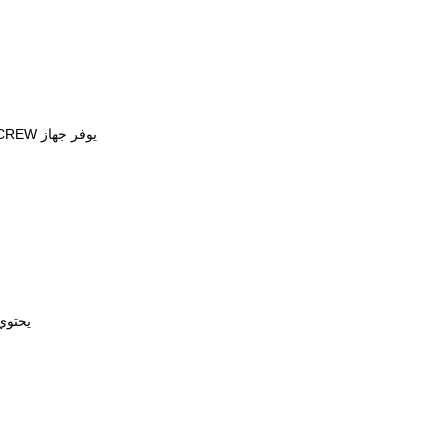
يوفر جهاز SOLID COLLAR SET-SCREW قوة إمساك ممتازة ، ويستخدم حيثما يُتوقع وجود أحمال محورية عالية
يحتوي COLLAR ذو الإيقاف المفصلي هذا على تجويف داخلي يتم تشغي