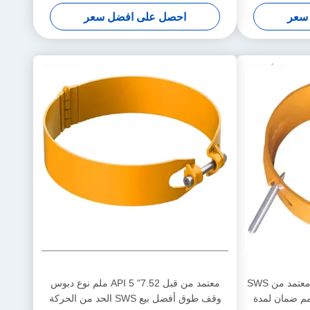
 غلاف النفط
توسيط غلاف النفط والغاز
سعر
احصل على افضل سعر
طوق إيقاف من النوع الدبوس معتمد من SWS
معتمد من قبل API 5 "7.52 ملم نوع دبوس
 مقاس 7 بوصات 15.88 مم ضمان لمدة
وقف طوق أفضل بيع SWS الحد من الحركة