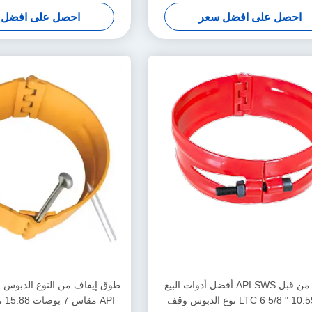
ان أداة مركزية غلاف النفط والغاز
سنة واحدة لتطبيقات مركزية
احصل على افضل سعر
احصل على افضل 
والغاز
معتمد من قبل API SWS أفضل أدوات البيع
LTC 6 5/8 " 10.59mm نوع الدبوس وقف
API