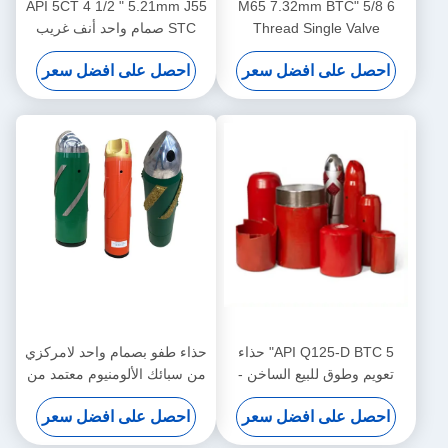
API 5CT 4 1/2 " 5.21mm J55
6 5/8 "M65 7.32mm BTC
Thread Single Val
STC صمام واحد أنف غريب
Excentric Nose Float
الأطوار ألومنيوم سبائك حذاء
ل على افضل سعر
احصل على افضل سعر
لتطبيقات التسمين في
عائم مصمم للاستخدام في
حقول النفط
صناعة النفط
API Q125-D BTC 5" حذاء
حذاء طفو بصمام واحد لامركزي
م وطوق للبيع الساخن -
من سبائك الألومنيوم معتمد من
زدوج لعمليات تسييج آبار
API 5CT مقاس 11 3/4 بوصة
ل على افضل سعر
احصل على افضل سعر
النفط والغاز
وسمك 13.56 مم L80 BTC-PE
لصناعة النفط والغاز