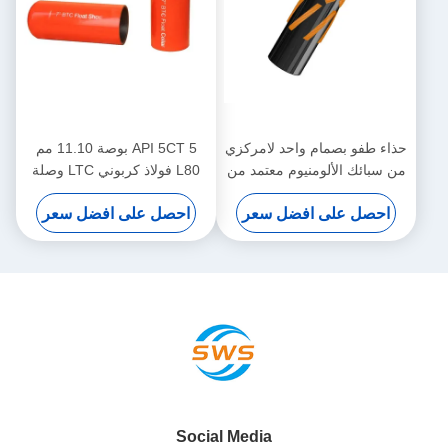
فو بصمام واحد لامركزي
API 5CT 5 بوصة 11.10 مم
ئك الألومنيوم معتمد من
L80 فولاذ كربوني LTC وصلة
API 5CT مقاس 11 3/4 بوصة
خيطية طوق عائم مزدوج
ل على افضل سعر
احصل على افضل سعر
وسمك 13.56 مم L80 BTC-PE
الصمام أداة إسمنت عالي
صناعة النفط والغاز
الضغط
Social Media