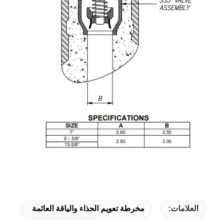
مات:
مخرطة تعويم الحذاء والياقة العائمة