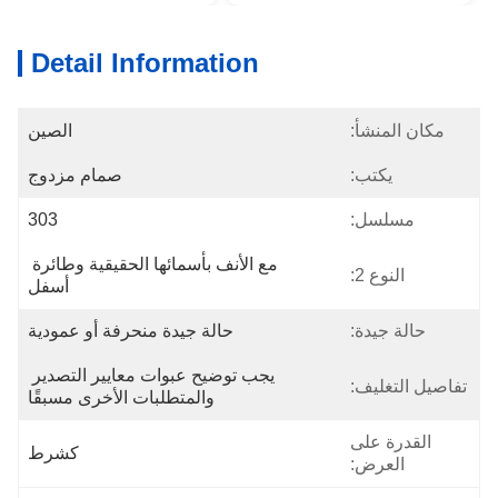
Detail Information
المنشأ:
الصين
يكتب:
صمام مزدوج
سلسل:
303
مع الأنف بأسمائها الحقيقية وطائرة 
النوع 2:
أسفل
لة جيدة:
حالة جيدة منحرفة أو عمودية
يجب توضيح عبوات معايير التصدير 
لتغليف:
والمتطلبات الأخرى مسبقًا
درة على
كشرط
العرض: