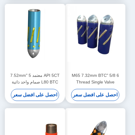
6 5/8 "M65 7.32mm BTC
API 5CT معتمد 5 "7.52mm
Thread Single Val
L80 BTC صمام واحد ذاتية
Excentric Nose Float
القفل سبيكة الألومنيوم العائمة
ل على افضل سعر
احصل على افضل سعر
لتطبيقات التسمين في
الحذاء لصناعة النفط والغاز
حقول النفط