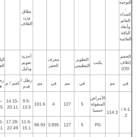
نطاق
وزن
الغلاف
أحذية
التطوير
معرف
الياقات
يكتب
تعويم
التنظيمي
الحفر
العائمة
ودليل
رطل /
رطل /
م
في
مم
في
مم
كجم / م
كجم / م
قدم
قدم
الأمراض
14.15-
9.5-
14.15-
9.5-
المنقولة
5
127
4
101.6
20.11
13.5
20.11
13.5
جنسيا
11
14.15-
11.6-
17.28-
11.6-
98.93
3.895
127
5
PG
20.11
15.1
22.49
15.1