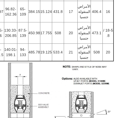
الأمراض
96.82-
96.82-
65-
40
المنقولة
17
431.8
15.124
384.15
65-97
144.36
162.36
109
جنسيا
الأمراض
130.33-
87.5-
130.33-
87.5-
47
المنقولة
20
508
17.755
450.98
157.75
106
206.85
139
جنسيا
الأمراض
140.01-
94-
140.01-
94-
5
المنقولة
21
533.4
19.125
485.78
158.63
106.5
198.1
133
جنسيا