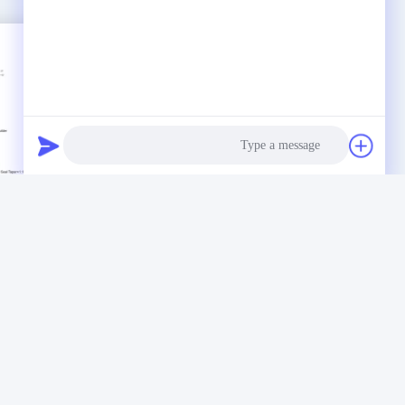
Photo
Video Call
API 5CT الخيوط الممتازة G2 خدمة اتصالات
Audio Call
الخيوط الممتازة
احصل على افضل سعر