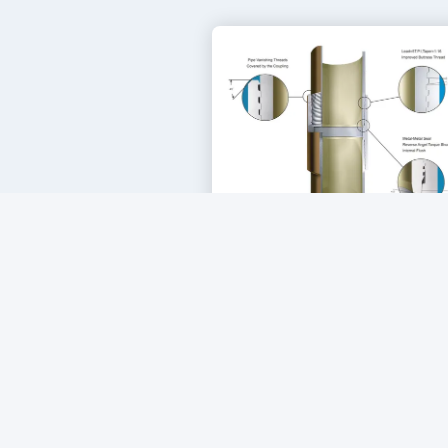
خيوط OCTG الممتازة API5CT حل الخيوط
الممتازة
احصل على افضل سعر