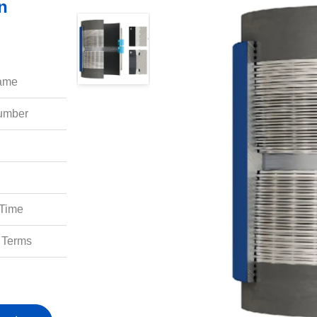
n
ame:
mber:
Time:
Terms: