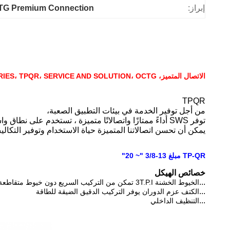
إبراز:
TG Premium Connection
الاتصال المتميز، API5CT، TP SERIES، TPQR، SERVICE AND SOLUTION، OCTG
TPQR
من أجل توفير الخدمة في بيئات التطبيق الصعبة،
توفر SWS أداءً ممتازًا واتصالاتًا متميزة ، تستخدم على نطاق واسع من قبل عملائنا في جنوب شرق أمريكا وجنوب أفريقيا.
يمكن أن تحسن اتصالاتنا المتميزة حياة الاستخدام وتوفير التكال
TP-QR مبلغ 13-3/8 "~ 20"
خصائص الهيكل
...
الخيوط الخشنة 3T.P.I تمكن من التركيب السريع دون خيوط متقاطعة
...
الكتف عزم الدوران يوفر التركيب الدقيق الضيقة للطاقة
...
التنظيف الداخلي