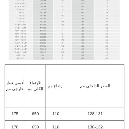
الارتفاع
أقصى قطر
القطر الداخلي مم
ارتفاع مم
الكلي مم
خارجي مم
175
650
110
128-131
170
650
110
130-132