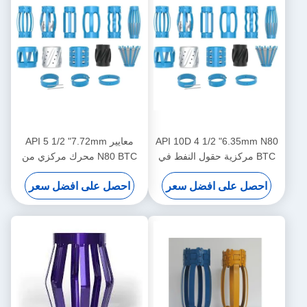
API 10D 4 1/2 "6.35mm N80
معايير API 5 1/2 "7.72mm
BTC مركزية حقول النفط في
N80 BTC محرك مركزي من
عمليات النفط والغاز
نوع دبوس للحد من نقل محرك
احصل على افضل سعر
احصل على افضل سعر
المركز في عمليات النفط والغاز