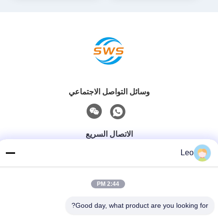
وسائل التواصل الاجتماعي
الاتصال السريع
Leo
هاتف
86-519-83553967
2:44 PM
بريد إلكتروني
Leo@service-js.com
Good day, what product are you looking for?