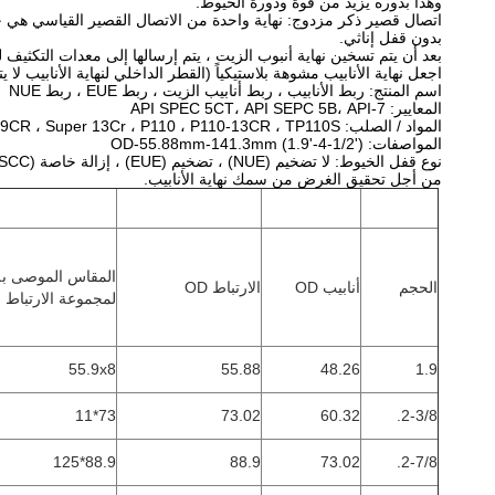
وهذا بدوره يزيد من قوة ودورة الخيوط.
اتصال قصير ذكر مزدوج: نهاية واحدة من الاتصال القصير القياسي هي خيط
بدون قفل إناثي.
بعد أن يتم تسخين نهاية أنبوب الزيت ، يتم إرسالها إلى معدات التكثيف ل
اجعل نهاية الأنابيب مشوهة بلاستيكياً (القطر الداخلي لنهاية الأنابيب لا
اسم المنتج: ربط الأنابيب ، ربط أنابيب الزيت ، ربط EUE ، ربط NUE
المعايير: API SPEC 5CT، API SEPC 5B، API-7
المواد / الصلب: J / K55 ، N80 ، L80-1 ، 80SS ، L80-3Cr ، L80 13Cr ، L80-9CR ، Super 13Cr ، P110 ، P110-13CR ، TP110S ، الخ.
المواصفات: OD-55.88mm-141.3mm (1.9'-4-1/2')
نوع قفل الخيوط: لا تضخيم (NUE) ، تضخيم (EUE) ، إزالة خاصة (SCC)
من أجل تحقيق الغرض من سمك نهاية الأنابيب.
المقاس الموصى به
الحجم
أنابيب OD
الارتباط OD
لمجموعة الارتباط
55.9x8
55.88
48.26
1.9
73*11
73.02
60.32
2-3/8.
88.9*125
88.9
73.02
2-7/8.