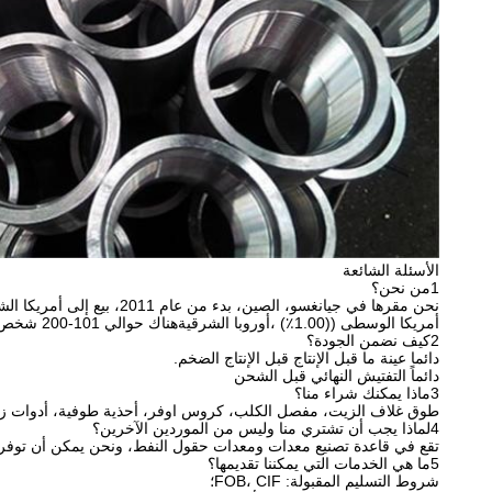
الأسئلة الشائعة
1من نحن؟
أمريكا الوسطى ((1.00٪) ،أوروبا الشرقيةهناك حوالي 101-200 شخص في مكتبنا
2كيف نضمن الجودة؟
دائما عينة ما قبل الإنتاج قبل الإنتاج الضخم.
دائماً التفتيش النهائي قبل الشحن
3ماذا يمكنك شراء منا؟
طوق غلاف الزيت، مفصل الكلب، كروس اوفر، أحذية طوفية، أدوات ز
4لماذا يجب أن تشتري منا وليس من الموردين الآخرين؟
تقع في قاعدة تصنيع معدات ومعدات حقول النفط، ونحن يمكن أن توفر ج
5ما هي الخدمات التي يمكننا تقديمها؟
شروط التسليم المقبولة: FOB، CIF؛