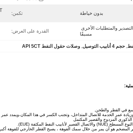
بدون خياطة
تكمن:
يجب توضيح عبوات معايير التصدير والمتطلبات الأخرى 
القدرة على العرض:
مسبقًا
, 
حجم 4 أنابيب التوصيل
, 
وصلات حقول النفط API 5CT
:
سع في القطر والطحن.
يادة عمر الخدمة للاتصال المتداخل، وتجنب الكسر في هذا المكان،ويمدد عمر أن
ر الذكوري المزدوج والقصير المكتمل
يب النفط المكثفة (EUE).
ر المضخم هو أن يمر من خلال سمك الفوهة ، يصبح القطر الخارجي للفوهة أكبر 