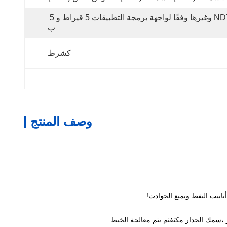
NDT وغيرها وفقًا لواجهة برمجة التطبيقات 5 قيراط و 5 
ب
كشرط
وصف المنتج
ابيب النفط ويمنع الحوادث!
،سمك الجدار مكثفثم يتم معالجة الخيط.