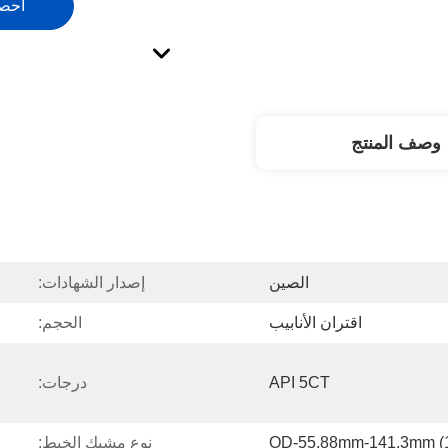
احص
وصف المنتج
الصين
إصدار الشهادات:
اقتران الأنابيب
الحجم:
API 5CT
درجات:
OD-55.88mm-141.3mm (1.9
نوع مشبك الخيط: