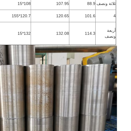
ثلاثة ونصف
88.9
107.95
108*15
120.7*155
120.65
101.6
4
أربعة
132*15
132.08
114.3
ونصف