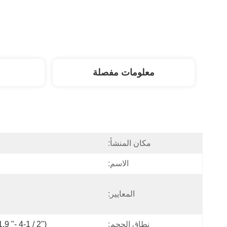
معلومات مفصلة
مكان المنشأ:
الاسم:
المعايير:
نطاق الحجم:
 "- 4-1 / 2")