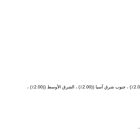
نحن مقرها في جيانغسو، الصين، بدء من عام 2011، بيع إلى أمريكا الشمالية ((85.00٪) ، أمريكا الجنوبية ((5.00٪) ، أفريقيا ((2.00٪) ، جنوب آسيا ((2.00٪) ، جنوب شرق آسيا ((2.00٪) ، الشرق الأوسط ((2.00٪) ،
.