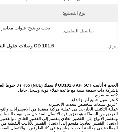
نوع التصنيع:
تفاصيل التغليف:
إبراز:
OD 101.6 وصلات حقول النفط
الحجم 4 أنابيب OD101.6 API 5CT لا سمك (NUE) J / K55 خيوط العملية
1شركة ذات سمعة طيبة مع قاعدة عملاء قوية وسجل حافل
2تسليم سريع
3نحن نقبل جميع أنواع الدفع
4فريق مبيعات متخصص يتحدث الإنجليزية
عملية التكثيف الخارجي هي عملية مركبة معقدة من الاضطرابات والتو
الغرض من السماكة هو تعزيز قوة الاتصال المتداخل من أنبوب النفط، وز
وتنقسم الأنواع إلى: القصير العادي ينقسم إلى القصير العادي ، والقصي
الاتصال القصير العادي: مقسم إلى الاتصال القصير للأنابيب النفطية من النوع المسطح (NUE) والاتصال القصير لأناب
المعالجة هي معالجة الخيوط مباشرة في كلا الطرفين ، والاتصال القصي