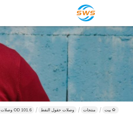
بيت
منتجات
وصلات حقول النفط
OD 101.6 وصلات حقول النفط API 5CT الحجم 4 TUBING K55 خيوط المعالجة