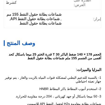
القدرة على
كشرط
العرض:
شماعات بطانة حقول النفط 155 مم
إبراز:
, 
شماعات بطانة حقول النفط API
, 
شماعات بطانة حقول النفط
وصف المنتج
الحجم 178 × 140 ضغط الباكر T 30 قدرة الختم 25 ميجا باسكال كحد
أقصى من الجسم 155 ملم شماعات بطانة حقول النفط
المزايا والميزات:
1- بالنسبة للتدعيم البطني لمشكلة قنوات المياه بالزيت والغاز ، يتم توفير
جهاز تعبئة احتياطي
2- استخدم أنبوب المطاط باكر المطاط HNBR
3- 50 ميجا باسكال أو جهد كهربائي ، 204 درجة مقاومة للحرارة.
شماعات بطانة مقاومة H2s لحقول النفط API للإسمنت