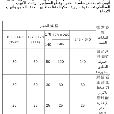
أنبوب.قم بخفض سلسلة الحفر ، وقطع المسامير ، ويتمدد الأنبوب
المطاطي تحت قوة خارجية ، مكونًا ختمًا فعالًا بين الغلاف العلوي وأنبوب
الإرجاع.
规 格 الحجم
技 术 参
数
178
245 × 178
140 × 102
178 × 127
البيانات
×
340 × 245
(95،89)
(114)
الفنية
-140
140
额定 悬
挂 载荷
حمولة
240
120
50
50
30
التعليق
المدورة t
封 隔 器
座 封 压
30
30
30
30
30
力 ضغط
باكر ر
密封 能
力 قدرة
25
25
25
25
25
الختم
MPa