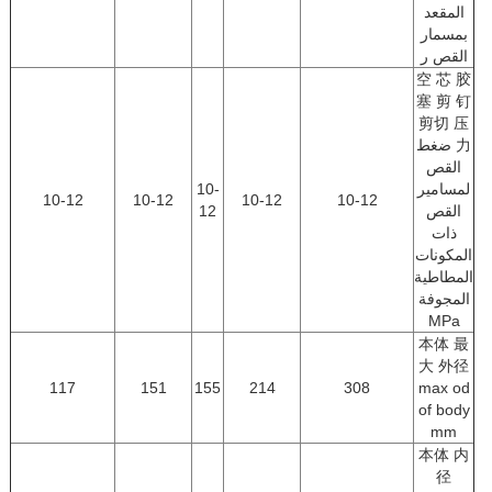
المقعد
بمسمار
القص ر
空 芯 胶
塞 剪 钉
剪切 压
力 ضغط
القص
لمسامير
10-
10-12
10-12
10-12
10-12
القص
12
ذات
المكونات
المطاطية
المجوفة
MPa
本体 最
大 外径
117
151
155
214
308
max od
of body
mm
本体 内
径