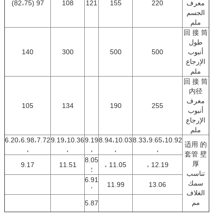
معرف
220
155
121
108
97 (82،75)
الجسم
ملم
回 接 筒
طول
أنبوب
500
500
300
140
الإرجاع
ملم
回 接 筒
内径
معرف
105
134
190
255
أنبوب
الإرجاع
ملم
6.20،6.98،7.72
9.19،10.36
9.19
8.94،10.03
8.33،9.65،10.92
适用 的
،
،
،
،
،
套管 壁
8.05
厚
9.17
11.51
11.05 ،
12.19 ،
؛
تناسب
6.91
سمك
11.99
13.06
'
الغلاف
مم
5.87