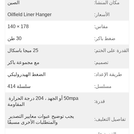
مكان المنشأ:
الصين
الأسعار:
Oilfield Liner Hanger
مقاس:
178 × 140
ضغط باكر:
30 طن
القدرة على الختم:
25 ميجا باسكال
تصميم:
مع مجموعة باكر
طريقة الإعداد:
الضغط الهيدروليكي
مسلسل:
سلسلة 414
50mpa أو الجهد ، 204 درجة الحرارة 
قدرة:
المقاومة
يجب توضيح عبوات معايير التصدير 
تفاصيل التغليف:
والمتطلبات الأخرى مسبقًا