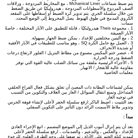
يتم ضبط شماعات Mchanical Liner ، مع المخاريط المزدوجة ، وزلاقات
الصف المزدوج والأسطوانات المزدوجة ، هيدروليكيًا عن طريق الضغط
من خلال سلسلة الجري. يتم تدوير كرة الضبط أو إسقاطها على المقعد
الكروي المدمج في طوق الهبوط. يصل المخروط إلى الوضع المحدد.
سمات:
1 ، مجموعة Theis هيدروليكيًا ، قابلة للتطبيق على الآبار المختلفة ، خاصةً
الآبار العميقة.
2 ، مع آليتين مختلفتين للإعداد ، يمكن ضبط الجهاز بسهولة.
3 ، العمل مع حامل الكرة SQ ، وهو مناسب للتطبيقات في الآبار الأفقية
أو شديدة الانحراف.
4 ، عنصر ختم المكبس مصنوع من مطاط النتريل / الفلور لارتفاع درجات
الضغط ودرجة الحرارة.
5 ، الأجزاء الرئيسية ملفقة من سبائك الصلب عالية القوة التي توفر
مقاومة عالية للانفجار / الانهيار.
معلمات الخاصية
يمكن لشماعات البطانة ذات المعبئ أن تغلق بشكل فعال الفراغ الحلقي
المتداخل وتمنع انتقال السوائل / الغاز بين الغلاف والتكوين من التسبب
في توجيه الغاز.
بعد التثبيت ، اضبط الباكر.ارفع سلسلة الحفر لأعلى لإنشاء فوهة الجرس
وتدوير ملاط ​​الأسمنت الزائد دون التأثير على التكوين السفلي.
مبدأ :
بعد أن يتم إنزال أنبوب الذيل إلى الموضع المصمم ، اتبع الإجراء العادي
للإعداد ، والعكس ، والتدعيم ، والصدمات ، ارفع سلسلة الحفر لأعلى
لتمديد كتلة الختم على الأداة ، ثم ضعها على وجه الطرف العلوي للرجوع