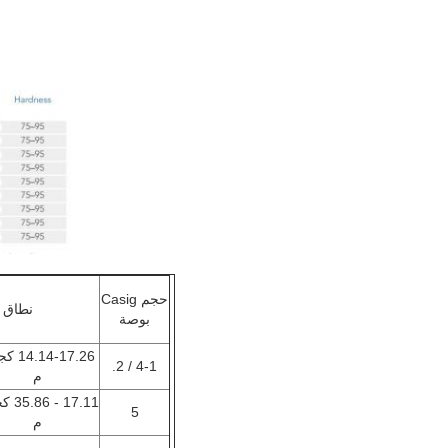
حجم Casig
نطاق 
بوصة
.14-17.26
4-1 / 2.
م
17.11 -
5
م