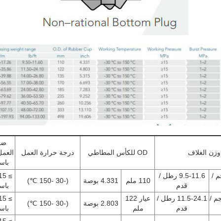
ضغ
وزن الغلاف
OD للكأس المطاطي
درجة حرارة العمل
العمل
باس
14 كجم /
9.5-11.6 رطل /
110 ملم
4.331 بوصة
(-30 -150 ℃)
قدم
باس
 35.86 كجم /
11.5-24.1 رطل /
عيار 122
2.803 بوصة
(-30 -150 ℃)
قدم
ملم
باس