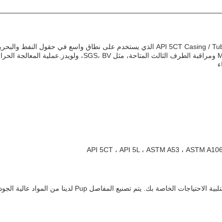
PUP JIONT ، وهو اسم تجاري من الصين ، هو نوع من API 5CT Casing / Tubing Pup Joint الذي ي
ء
نحن نقدم مجموعة متنوعة من API 5CT غلاف / أنابيب المفاصل up