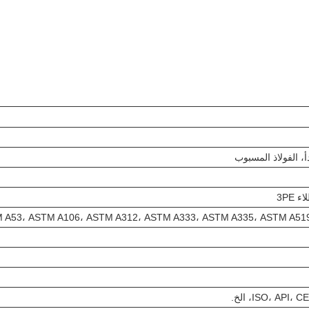
أ، الفولاذ المسبوب
3PE
ISO، AP، الخ.