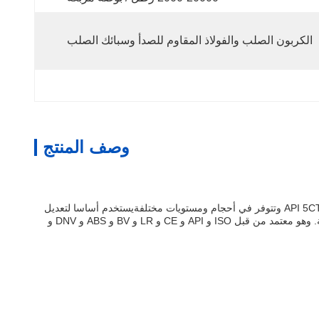
الكربون الصلب والفولاذ المقاوم للصدأ وسبائك الصلب
وصف المنتج
المفصل Pup Joint هو نوع من أدوات الأنابيب مع أطوال قصيرة من الأنابيب التي تستخدم لضبط ارتفاع أو طول خيط الأنابيب.يتم تصنيعها وفقا لمعايير API 5CT وتتوفر في أحجام ومستويات مختلفةيستخدم أساسا لتعديل
طول خيط الأنابيب في حقول النفط، والبحر، والبحر، والغاز، والمياه، والبناء، وما إلى ذلك.لحام مؤخرة، واللحام المقبس ، متوفر لتلبية متطلبات مختلفة. وهو معتمد من قبل ISO و API و CE و LR و BV و ABS و DNV و