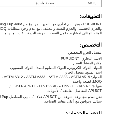
الـ MOQ
قطعة واحدة
التطبيقات:
المنتج المثالي لمشاريع حقول النفط، البحرية، البرية، الغاز، المياه، والبنا
التخصيص:
مفصل الجرو المخصص
الاسم التجاري: PUP JIONT
مكان المنشأ: الصين
المواد: الفولاذ الكربوني، الفولاذ المقاوم للصدأ، الفولاذ المسبوب
اسم المنتج: مفصل الجرو
المعيار: API 5CT ، API 5L ، ASTM A53 ، ASTM A106 ، ASTM A312 ، ASTM A333 ، ASTM A335 ، ASTM A519
MOQ: قطعة واحدة
شهادة: ISO، API، CE، LR، BV، ABS، DNV، GL، KR، NK، الخ.
API 5CT المفاصل القابضة / الأنبوبات
سبائك ويتوافق مع أعلى معايير الصناعة.
الدعم والخدمات: