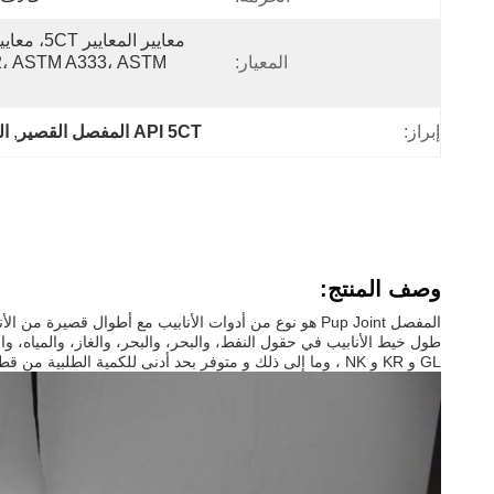
المعيار:
، ASTM A333، ASTM 
إبراز:
API 5CT المفصل القصير
, 
ال
وصف المنتج:
GL و KR و NK ، وما إلى ذلك و متوفر بحد أدنى للكمية الطلبية من قطعة واحدة.التفتيش من طرف ثالث متاح أيضا من SGS، BV، و Lloyds، الخ