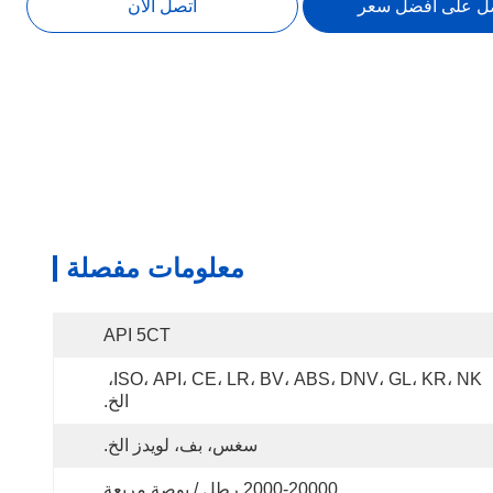
ل على افضل سعر
اتصل الآن
معلومات مفصلة
API 5CT
ISO، API، CE، LR، BV، ABS، DNV، GL، KR، NK، 
الخ.
سغس، بف، لويدز الخ.
2000-20000 رطل / بوصة مربعة