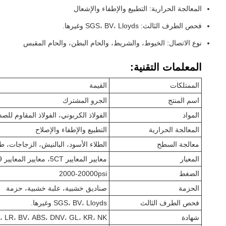
المعالجة الحرارية: التطبيع والإطفاء والإشعال
فحص الطرف الثالث: SGS، BV، Lloyds وغيرها.
نوع الاتصال: الخيوط، والشريط، والحام البطن، والحام المقبس
المعلمات التقنية:
الممتلكات
القيمة
اسم المنتج
الجرو المشترك
المواد
الفولاذ الكربوني، الفولاذ المقاوم للصد
المعالجة الحرارية
التطبيع والإطفاء والإصلاح
معالجة السطح
الطلاء الأسود، البالنيش، الزجاجات، طلاء 
المعيار
معايير المعايير 5CT، معايير المعايير 5L، ASTM A53، ASTM A106، ASTM A312، ASTM A333، ASTM A335، ASTM A519
الضغط
2000-20000psi
الحزمة
صناديق خشبية، علبة خشبية، حزمة
فحص الطرف الثالث
SGS، BV، Lloyds وغيرها.
شهادة
I، CE، LR، BV، ABS، DNV، GL، KR، NK