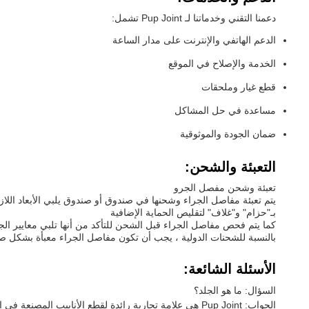
دعمنا التقني وخدماتنا لـ Pup Joint تشمل:
الدعم الهاتفي والإنترنت على مدار الساعة
الخدمة والإصلاح في الموقع
قطع غيار وملحقات
مساعدة في حل المشاكل
ضمان الجودة والموثوقية
التعبئة والشحن:
تعبئة وشحن مفصل الجرو
يتم تعبئة مفاصل الجراء وشحنها في صندوق أو صندوق يلبي الأبعاد الل
بـ"حزام" و"غلاف" لتقليص الحماية الإضافية
كما يتم فحص مفاصل الجراء قبل الشحن للتأكد من أنها تلبي معايير ال
بالنسبة للشحنات الدولية ، يجب أن تكون مفاصل الجراء معبأة بشكل صحيح 
الأسئلة الشائعة:
السؤال: ما هو الجلد؟
الجواب: Pup Joint هي علامة تجارية رائدة لقطع الأنابيب المصنعة في الصين.