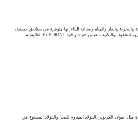
ستخدم على نطاق واسع في حقول النفط والبحرية والبحرية والغاز والمياه وصناعة البناء.إنها متوفرة في صناديق خشبية،
والحزم الخشبية، والحزم التعبئة والتغليف، مع عدم وجود متطلبات MOQ ومراقبة الطرف الثالث المتاحة، مثل SGS، BV، ولويدز.عملية المعالجة الحرارية للتخفيف والتكثيف تضمن جودة و قوة PUP JIONT العاليةإنه
P لتلبية الاحتياجات الخاصة بك. يتم تصنيع المفاصل Pup لدينا من المواد عالية الجودة مثل الفولاذ الكربوني،الفولاذ المقاوم للصدأ والفولاذ المصنوع من