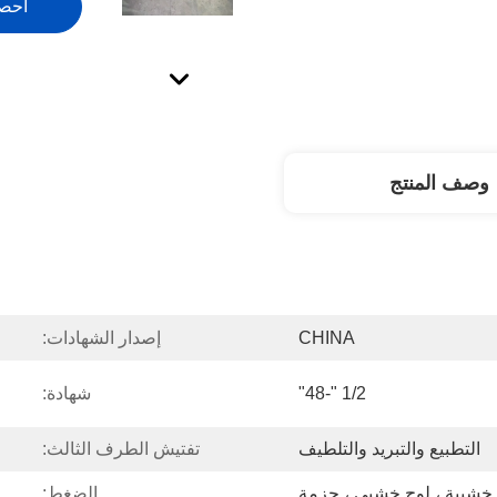
احص
وصف المنتج
CHINA
إصدار الشهادات:
1/2 "-48"
شهادة:
التطبيع والتبريد والتلطيف
تفتيش الطرف الثالث:
خشبية ، لوح خشبي ، حزمة
الضغط: