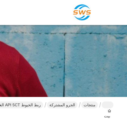
منتجات
الجرو المشتركة
ربط الخيوط API 5CT الغلاف / أنابيب Pup المنتج المشترك
بيت