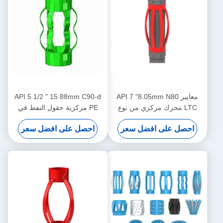
معايير API 7 "8.05mm N80
API 5 1/2 " 15.88mm C90-d
LTC محرك مركزي من نوع
PE مركزية حقول النفط في
دبوس للحد من نقل محرك
عمليات النفط والغاز
احصل على افضل سعر
احصل على افضل سعر
المركز في عمليات النفط والغاز