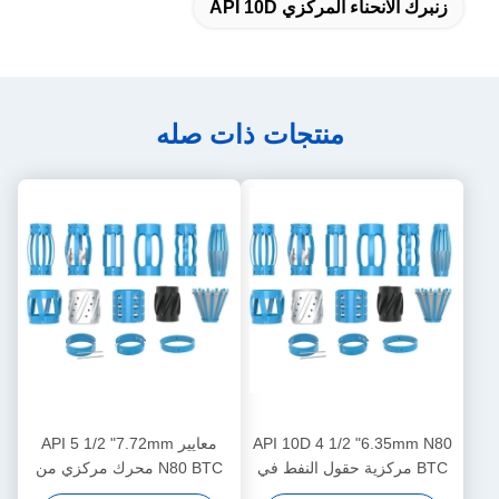
زنبرك الانحناء المركزي API 10D
منتجات ذات صله
API 10D 4 1/2 "6.35mm N80
معايير API 5 1/2 "7.72mm
BTC مركزية حقول النفط في
N80 BTC محرك مركزي من
عمليات النفط والغاز
نوع دبوس للحد من نقل محرك