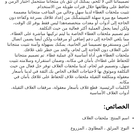
تصميماتنا التي لا تُلحم، يمكنك أن تثق بأن منتجاتنا ستتحمل اختبار الزمن و
تحافظ على وظائفها خلال فترات طويلة من الاستخدام.
تثبيت ملحقات الغطاء لدينا سهل وخالي من المتاعب منتجاتنا مصممة
خصيصا مع ميزة سهلة التثبيتتمكّنك من إعداد غلافك بسرعة وكفاءة دون
الحاجة إلى أدوات أو معدات متخصصةهذا ليس فقط يوفر لك الوقت،
ولكن أيضا يجعل العملية أكثر فعالية من حيث التكلفة.
تتم تصميم ملحقات الغطاء الخاصة بنا ليتم تركيبها مباشرة على الغطاء،
مما يلغي الحاجة إلى دعم إضافي أو مرفقات.ولكن أيضا يضمن اتصال
آمن ومستقرمع تصميمنا غير الحامية، يمكنك بسهولة وآمنة تثبيت منتجاتنا
على الغلاف دون الحاجة إلى لحام، والحد من خطر تلف غلافك.
ملحقات الغطاء هي أداة أساسية لأي عملية غطاء. تم تصميم منتجاتنا
للحفاظ على غطاءك بأمان في مكانه، وضمان استقراره وسلامته.تثبيت
سهل، وتصميم غير لحام، لدينا ملحقات الغلاف توفر حل فعال من حيث
التكلفة وموثوق بها لاحتياجات الغلاف الخاص بك.الثقة في لدينا بأسعار
معقولة ومتكلفة الثقيلة ملحقات غلاف للحفاظ على غلافك بأمان في
مكانه.
الكلمات الرئيسية: قطع غلاف بأسعار معقولة، مرفقات الغلاف الثقيلة،
أدوات الغلاف الأساسية
الخصائص:
اسم المنتج: ملحقات الغلاف
النوع: المزلق ، المطاوئ ، المزروع