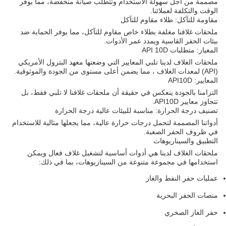
مصممة من أجل سهولة الاستخدام وتتطلب صيانة منخفضة، مما يوفر
الوقت والتكلفة لعملائنا.
مقاومة للتآكل: طلاء مقاوم للتآكل
ملحقات غلافنا مغلفة بطلاء خاص مقاوم للتآكل، مما يوفر الحماية ضد
بيئات الحفر القاسية ويمدد عمر الأدوات.
المعيار: متطلبات API 10D
ملحقات الغلاف لدينا تلبي المعايير التي وضعتها معهد البترول الأمريكي
(API) لمعدات الغلاف ، مما يضمن أعلى مستوى من الجودة والموثوقية.
المعايير: API10D
التزامنا بالجودة ينعكس في حقيقة أن ملحقات غلافنا لا تلبي فقط، بل
تتجاوز معايير API10D.
تصنيف درجة الحرارة: مناسبة للبيئات عالية درجة الحرارة
أدواتنا المصممة لتحمل درجات حرارة عالية، مما يجعلها مثالية للاستخدام
في ظروف الحفر الصعبة.
التطبيق والسيناريوهات
ملحقات الغلاف لدينا هي أدوات أساسية لتشغيل غلاف فعال ويمكن
استخدامها في مجموعة متنوعة من السيناريوهات، بما في ذلك:
عمليات حفر النفط والغاز
منصات الحفر البحرية
حفر الغاز الصخري