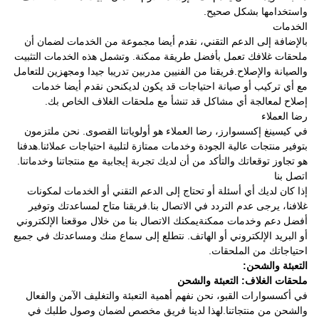
واستخدامها بشكل صحيح.
الخدمات
بالإضافة إلى الدعم التقني، نقدم أيضا مجموعة من الخدمات لضمان أن
ملحقات غلافك تعمل بأفضل طريقة ممكنة. وتشمل هذه الخدمات التثبيت
والصيانة والإصلاح.فريقنا من الفنيين مدربين تدريبا جيدا ومجهزين للتعامل
مع أي تركيب أو صيانة احتياجات قد يكون لديكنحن نقدم أيضا خدمات
إصلاح لمعالجة أي مشاكل قد تنشأ مع ملحقات الغلاف الخاص بك.
رضا العملاء
في كيسينغ إكسسوارز، رضا العملاء هو أولوياتنا القصوى. نحن ملتزمون
بتوفير منتجات عالية الجودة وخدمات ممتازة لتلبية احتياجات عملائنا.هدفنا
هو تجاوز توقعاتك والتأكد من أن لديك تجربة إيجابية مع منتجاتنا وخدماتنا.
اتصل بنا
إذا كان لديك أي أسئلة أو تحتاج إلى الدعم التقني أو الخدمات لمكونات
غلافنا، يرجى عدم التردد في الاتصال بنا.فريقنا متاح لمساعدتك وتوفير
أفضل دعم وخدمات ممكنةيمكنك الاتصال بنا من خلال موقعنا الإلكتروني
أو البريد الإلكتروني أو الهاتف. نتطلع إلى سماع منك ومساعدتك في جميع
احتياجاتك من الملحقات.
التعبئة والشحن:
ملحقات الغلاف: التعبئة والشحن
في أكسسوارات القبو، نحن نفهم أهمية التعبئة والتغليف الآمن والفعال
والشحن من منتجاتنا.لهذا لدينا فريق مخصص لضمان وصول طلبك في