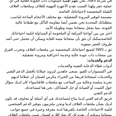
في شركة SWS، نحن نفهم أهمية المكونات ذات الجودة العالية في أي
عملية حفر.ولهذا السبب نقدم الأجهزة المهنية للغلاف وملحقات الغلاف
الثقيلة المخصصة لاحتياجاتك الخاصة.
مصممة لتوفير المرونة التشغيلية، مع مختلف الأحجام المتاحة لتناسب
متطلباتك المحددة.نحن نضمن أيضا مقاومة التآكل مع طبقاتنا عالية
الجودة، مما يجعل منتجاتنا متينة وطويلة الأمد.
اختر من بين أنواعنا المزلقة أو الملحومة أو المتداولة لتلبية احتياجاتك
الخاصةيمكنك أن تثق بأن منتجاتنا متينة للغاية ويمكن أن تتحمل حتى أشد
ظروف الحفر صعوبة.
ثق بـ SWS لجميع احتياجاتك المخصصة من ملحقات الغلاف وتجرب الفرق
بين منتجات ذات جودة عالية وخدمة احترافية ومرونة تشغيلية.
الدعم والخدمات:
أدوات غطاء الدعاية التقنية والخدمات
في أكسسوارات القبو، نسعى جاهدين لتزويد عملائنا بأفضل الدعم التقني
والخدمات لمنتجاتنا.فريقنا من الخبراء مكرس لضمان أن عملائنا لديهم
تجربة سلسة وخالية من المتاعب مع ملحقات غلافناسواء كان لديك سؤال
حول التثبيت أو الصيانة أو حل المشاكل، نحن هنا لمساعدتك.
الدعم التقني
فريق الدعم الفني لدينا متاح لمساعدتك في أي أسئلة أو مخاوف قد تكون
لديك بشأن ملحقات الغلاف لدينا.ونحن ملتزمون بتوفير الدعم الشخصي
لتلبية الاحتياجات الخاصة بكفريقنا لديه معرفة وخبرة في جميع جوانب
منتجاتنا ويمكنه أن يقدم لك الإرشاد اللازم لضمان تثبيت ملحقات الغلاف