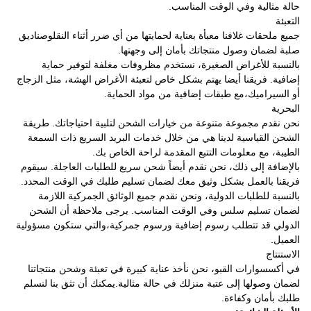
حالة مثالية وفي الوقت المناسب.
التعبئة
جميع ملحقات غلافنا معبأة بعناية لحمايتها من أي ضرر أثناء النقلوصناديق
صلبة لضمان وصول منتجاتك بأمان إلى وجهتها.
بالنسبة للأغراض الصغيرة، نستخدم مظروفات مغلفة لتوفير حماية
إضافية. فريقنا أيضا يهتم بشكل خاص لتعبئة الأغراض الهشة، مثل الزجاج
أو السيراميك،مع طبقات إضافية من مواد الحماية.
البحرية
نحن نقدم مجموعة متنوعة من خيارات الشحن لتلبية احتياجاتك. طريقة
الشحن القياسية لدينا هي من خلال خدمات البريد السريع ذات السمعة
الطيبة، مع معلومات التتبع المقدمة لراحة الخاص بك.
بالإضافة إلى ذلك، نحن نقدم أيضاً شحن سريع للطلبات العاجلة. سيقوم
فريقنا بالعمل بشكل وثيق معك لضمان تسليم طلبك في الوقت المحدد.
بالنسبة للطلبات الدولية، ونحن نقدم جميع الوثائق الجمركية اللازمة
لضمان تسليم سلس وفي الوقت المناسب. يرجى ملاحظة أن الشحن
الدولي قد تتطلب رسوم إضافية ورسوم جمركية،والتي ستكون مسؤولية
العميل.
الاستنتاج
في أكسسوارات القبو، نحن نأخذ عناية كبيرة في تعبئة وشحن منتجاتنا
لضمان وصولها إلى عتبة منزلك في حالة مثالية.يمكنك أن تثق بنا لنسلم
طلبك بأمان وكفاءة.