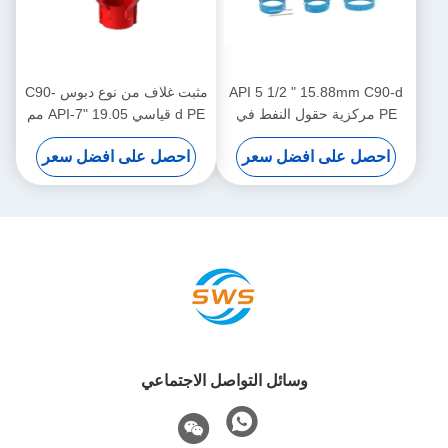
API 5 1/2 " 15.88mm C90-d
مثبت غلاف من نوع دبوس C90-
PE مركزية حقول النفط في
d PE قياسي API-7" 19.05 مم
عمليات النفط والغاز
لتقييد إزاحة مثبت الغلاف في
احصل على افضل سعر
احصل على افضل سعر
عمليات النفط والغاز
وسائل التواصل الاجتماعي