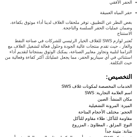
الحفر الأفقي
حفر المياه العميقة
بغض النظر عن التطبيق، توفر ملحقات الغلاف لدينا أداء موثوق بكفاءة،
وضمان عمليات الحفر السلسة والناجحة.
الاستنتاج
تُعتبر لوازم SWS للغلاف الخيار الرئيسي للشركات في صناعة النفط
والغاز ، حيث تقدم منتجات عالية الجودة وحلول فعالة لتشغيل الغلاف.مع
التزامنا لتلبية وتجاوز معايير الصناعة، يمكنك الوثوق بمنتجاتنا لتقديم أداء
استثنائي في أي سيناريو الحفر، مما يجعل عملياتك أكثر كفاءة وفعالية من
حيث التكلفة.
التخصيص:
الخدمات المخصصة لمكونات غلاف SWS
اسم العلامة التجارية: SWS
مكان المنشأ: الصين
الميزة: المرونة التشغيلية
الحجم: مختلف الأحجام المتاحة
مقاومة للتآكل: طلاء مقاوم للتآكل
النوع: المزلق ، المطاوئ ، المزروع
متانة: متينة جداً