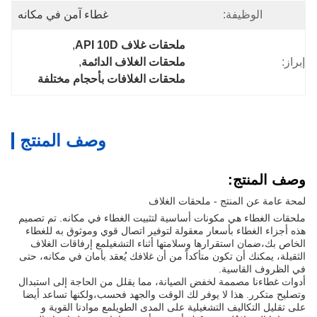
الوظيفة:
غطاء آمن في مكانه
ملحقات غلاف API 10D
, 
إبراز:
ملحقات الغلاف الدائمة
, 
ملحقات الغلافات بأحجام مختلفة
وصف المنتج
وصف المنتج:
لمحة عامة عن المنتج - ملحقات الغلاف
ملحقات الغطاء هي مكونات أساسية لتثبيت الغطاء في مكانه. تم تصميم
هذه أجزاء الغطاء بأسعار معقولة لتوفير اتصال قوي وموثوق به للغطاء
الخاص بك،ضمان استقرارها وسلامتها أثناء التشغيلمع إرفاقات الغلاف
الثقيلة، يمكنك أن تكون متأكداً من أن غلافك يُعقد بأمان في مكانه، حتى
في الظروف القاسية.
أدوات غطاءنا مصممة لخفض الصيانة، مما يقلل من الحاجة إلى استبدال
وتصليح متكرر. هذا لا يوفر لك الوقت والجهد فحسب،ولكنها تساعد أيضا
على تقليل التكاليف التشغيلية على المدى الطويلمع موادنا القوية و