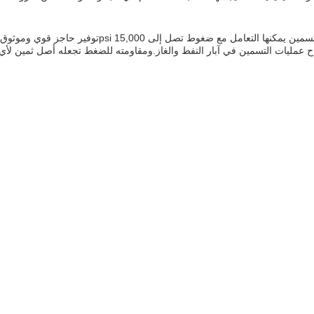
وفير حاجز قوي وموثوق به ضد سوائل التكوين والحفاظ على سلامة البئر.
مليات التسمين في آبار النفط والغاز.ومقاومته للضغط تجعله أصل ثمين لأي 