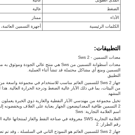
المدى الطويل
عالية
الضغط
عالية
الأداء
ممتاز
الكلمات الرئيسية
أجهزة التسمين العائمة، 
التطبيقات:
معدات التسمين - Sws 2
معدات أسطوانة التسمين من Sws هي منتج ع
التسمين ومنع أي مشاكل محتملة قد تنشأ أثناء العملية.
التطبيق
جهاز Sws 2 للتسمين العائم مناسب للاستخدام في مجموعة واسع
من البيئات، بما في ذلك الآبار عالية الضغط ودرجة الحرارة العالية. هذا
المشهد
2 التسمين طافية المعداتيضعون الجهاز بعناية على الغلاف ويخفضونه إلى أسفل البئر، حيث سيلعب دورًا حاسمًا في ضمان نجاح عمل التسمنت.
اسم العلامة التجارية: Sws
العلامة التجارية SWS معروفة في صناعة النفط والغاز لمنتجاتها عالية الجودة وموثوق بهاأصبحت شركة "سويس " اسم موثوق به في السوق، ومعدات التسمين العائمة ليست استثناء.
رقم الطراز: 2
جهاز Sws 2 للتسمين العائم هو النموذج الثاني في السلسلة ، و