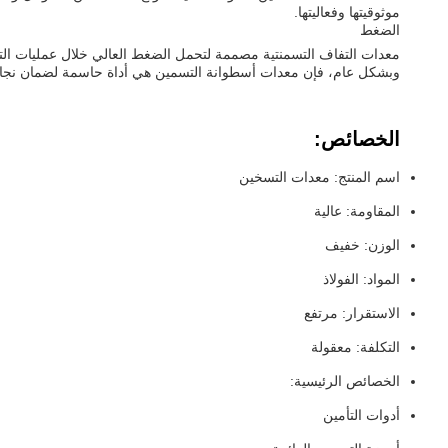
موثوقيتها وفعاليتها.
الضغط
معدات التفاف التسمنتية مصممة لتحمل الضغط العالي خلال عمليات التسمين يمكنها التعامل مع ضغوط تصل إلى 15,000 psiت
وبشكل عام، فإن معدات أسطوانة التسمين هي أداة حاسمة لضمان نجاح ع
الخصائص:
اسم المنتج: معدات التسخين
المقاومة: عالية
الوزن: خفيف
المواد: الفولاذ
الاستقرار: مرتفع
التكلفة: معقولة
الخصائص الرئيسية:
أدوات التأمين