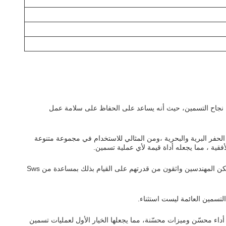
رورية لضمان نجاح التسمين، حيث أنه يساعد على الحفاظ على سلامة عمل
ع الحفر البرية والبحرية ،ومن المثالي للاستخدام في مجموعة متنوعة
أفقية ، مما يجعله أداة قيمة لأي عملية تسمين.
تخيل مجموعة من مهندسي الآبار النفطية والغازية ذوي الخبرة يعملون على مشروع التسمين في مكان بعيد الضغط على إتمام العمل بسرعة وكفاءةولكن المهندسين واثقون من قدرتهم على القيام بذلك بمساعدة من Sws
يقدم أداء محسّن وميزات محسّنة، مما يجعلها الخيار الأول لعمليات تسمين