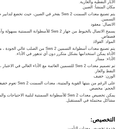
الآبار النفطية والغازية.
مكان المنشأ: الصين
يتم تصنيع معدات السمنت Sws 2 بفخر في الصي
التسمين.
الاتصال: معقود
يسمح الاتصال بالخيوط من جهاز Sws 2 
فضفاض.
المواد: الفولاذ
يتم تصنيع معدات أسطوانة التسمين 2
الأداة يمكن استخدامها بشكل متكرر دون أي تدهور في الأداء.
الأداء: ممتاز
تم تصميم معدات Sws 2 للتسمين العائمة مع الأداء الع
النفط والغاز.
الوزن: خفيف
على الرغم من بنيتها القوية والمتينة، معدات السمنت Sws 2 تعوم خفيفة الوزن بشكل مفاجئ، وهذا يجعل من السهل التعامل معها ونقلها،مما يجعله خيارًا مناسبًا للاستخدام في المواقع النائية والصعبة.
الحجم: مخصص
يمكن تخصيص معدات Sws 2 للأسطوانة السمنتية ل
مشاكل محتملة في المستقبل.
التخصيص:
خدمة تخصيص معدات التأمين