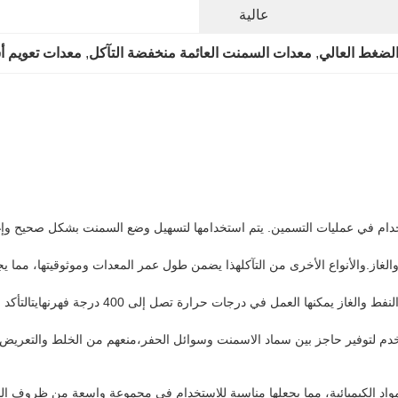
عالية
لضغط العالي
, 
معدات السمنت العائمة منخفضة التآكل
, 
معدات تعويم أ
دام في عمليات التسمين. يتم استخدامها لتسهيل وضع السمنت بشكل صحيح وإغلاق
الغاز.والأنواع الأخرى من التآكلهذا يضمن طول عمر المعدات وموثوقيتها، مما ي
ة تصل إلى 400 درجة فهرنهايتالتأكد من أنه يبقى وظيفيا حتى في أكثر البيئات تطرفا.
م لتوفير حاجز بين سماد الاسمنت وسوائل الحفر،منعهم من الخلط والتعريض لسل
مواد الكيميائية، مما يجعلها مناسبة للاستخدام في مجموعة واسعة من ظروف الب