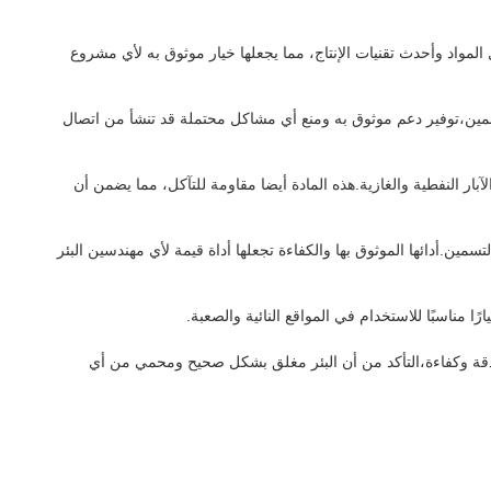
خدام أفضل المواد وأحدث تقنيات الإنتاج، مما يجعلها خيار موثوق به لأي مشروع
طوال عملية التسمين،توفير دعم موثوق به ومنع أي مشاكل محتملة قد تنشأ من اتصال
ليات تسمين الآبار النفطية والغازية.هذه المادة أيضا مقاومة للتآكل، مما يضمن أن
ليات التسمين.أدائها الموثوق بها والكفاءة تجعلها أداة قيمة لأي مهندسين البئر
سمين أكثر دقة وكفاءة،التأكد من أن البئر مغلق بشكل صحيح ومحمي من أي