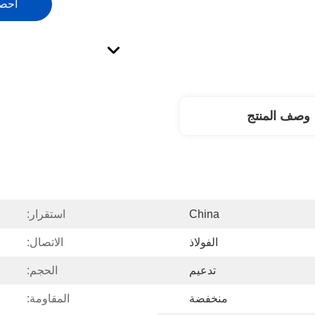
احص
وصف المنتج
China
استقرار:
الفولاذ
الاتصال:
تدعيم
الحجم:
منخفضة
المقاومة: