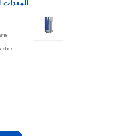
المعدات ا
ame:
mber: