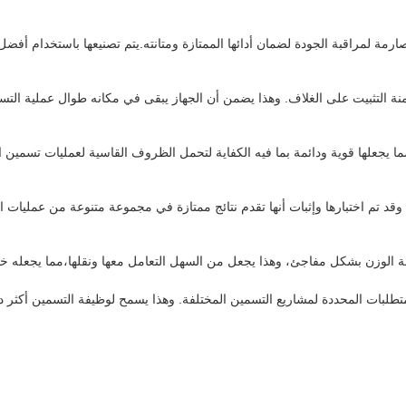
ن، حيث تخضع لتدابير صارمة لمراقبة الجودة لضمان أدائها الممتازة ومتانته.يتم تصنيعها باست
للأسطوانة السمنتية بسهولة وآمنة التثبيت على الغلاف. وهذا يضمن أن الجهاز يبقى في مكانه 
Sws  من الصلب عالي الجودة ، مما يجعلها قوية ودائمة بما فيه الكفاية لتحمل الظروف القاسية لعم
الي في الاعتبار ، وقد تم اختبارها وإثبات أنها تقدم نتائج ممتازة في مجموعة متنوعة من عم
تلبية الاحتياجات والمتطلبات المحددة لمشاريع التسمين المختلفة. وهذا يسمح لوظيفة الت