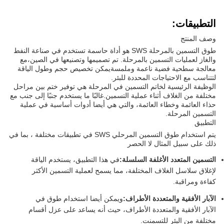
التطبيقات:
وصف المنتج
طوق التسمين بالمرحلة SWS هو أداة حاسمة تستخدم في صناعة النفط
والغاز لعمليات التسمين بالمرحلة. تم تصميمها وتصنيعها في الصين،مع
معالجة سطحية فضية ناعمة وملمسةيمكن تخصيص حجم وطول الياقة
لتتناسب مع الاحتياجات المحددة للبئر.
الوظيفة الرئيسية لخاتم التسمين في المرحلة هي توفير ختم بين مراحل
مختلفة من الغلاف أثناء عملية التسمين.غالبًا ما يستخدم جنبًا إلى جنب مع
حذاء العائمة وخطاء العائمة، والتي هي أيضا أدوات أساسية في عملية
التسمين المرحلة.
التطبيق
يتم استخدام طوق التسمين المرحلي SWS في تطبيقات مختلفة ، بما في
ذلك على سبيل المثال لا الحصر
التسمين المتعدد الأغلفة السلسلة:
في هذا التطبيق، يستخدم الياقة
لإغلاق سلاسل الغلاف المختلفة، مما يسمح لعملية التسمين الأكثر
كفاءة ومراقبة.
الآبار الأفقية والمتعددة الأطراف:
ويمكن أيضا استخدام طوق في
الآبار الأفقية والمتعددة الأطراف، حيث أنه يساعد على عزل أقسام
مختلفة من البئر للتسمنت.