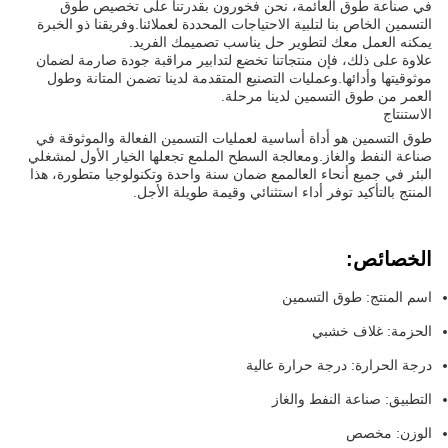
في صناعة طوق العائمة، نحن فخورون بقدرتنا على تخصيص طوق
التسمين الخاص بنا لتلبية الاحتياجات المحددة لعملائنا.وفريقنا ذو الخبرة
يمكنه العمل معك لتطوير حل يناسب تصميمك الفريد.
علاوة على ذلك، فإن منتجاتنا تخضع لتدابير مراقبة جودة صارمة لضمان
موثوقيتها وأدائها.وعمليات التصنيع المتقدمة لدينا تضمن المتانة وطول
العمر من طوق التسمين لدينا مرحلة.
الاستنتاج
طوق التسمين هو أداة أساسية لعمليات التسمين الفعالة والموثوقة في
صناعة النفط والغاز.ومعالجة السطح الملمع تجعلها الخيار الأول لمشغلي
البئر في جميع أنحاء العالممع ضمان سنة واحدة وتكنولوجيا متطورة، هذا
المنتج بالتأكيد توفر أداء استثنائي وقيمة طويلة الأجل.
الخصائص:
اسم المنتج: طوق التسمين
الحزمة: غلاف خشبي
درجة الحرارة: درجة حرارة عالية
التطبيق: صناعة النفط والغاز
الوزن: مخصص