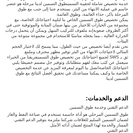
خدمة تخصيص شاملة لحقيبة التسمينطوق التسمين لدينا مرحلة هو عنصر
حاسم في عملية الانتهاء من البئر، يستخدم جنبا إلى جنب مع طوق
المرحلة باكر، حذاء العائمة، وطوق العائمة.
يمكن تخصيص طوق التسمين الخاص بنا لتلبية احتياجاتك الخاصة، مع
مجموعة من الخيارات للاختيار من بينها.ضمان المتانة والموثوقية حتى في
أكثر الظروف صعوبةإنه ملفوف للتركيب السهل ويمكن أن يتحمل درجات
الحرارة العالية ، مما يجعله مناسبًا للاستخدام في مجموعة متنوعة من
البيئات.
نحن نقدم أيضا تخصيص من حيث الطول، مما يسمح لك لاختيار الحجم
المثالي لاحتياجات الانتهاء من البئر.توفير مظهر محترف وملمع.
ثق بـ SWS لجميع احتياجاتك من تخصيص طوق التسمينفريقنا من الخبراء
سيعمل عن كثب معك لفهم متطلباتك وتوفير حل مصمم خصيصًا يلبي
احتياجاتك الخاصةاتصل بنا اليوم لمعرفة المزيد عن خدمة التخصيص
الخاصة بنا وكيف يمكننا مساعدتك في تحقيق أفضل النتائج مع طوق
التسمين لدينا.
الدعم والخدمات:
الدعم التقني وخدمة طوق التسمين
طوق التسمين المرحلي هو أداة حاسمة تستخدم في صناعة النفط والغاز
لضمان التسمين السليم للغلافات.شركتنا ملتزمة بتوفير الدعم التقني
الممتاز والخدمة لهذا المنتج لضمان أدائه الأمثل.
الدعم التقني