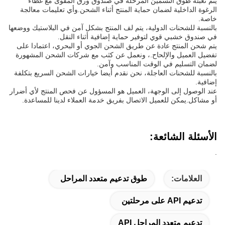
يتم تعبئة طوق التسمين المرحلة في صندوق ورق المقوى مع غطاء
الرغوة الداخلية لضمان حماية المنتج أثناء الشحن.وأي تعليمات معالجة
خاصة.
بالنسبة للشحنات الدولية، يتم لف المنتج بشكل آمن في البلاستيك ووضعها
في صندوق خشبي قوي لتوفير حماية إضافية أثناء النقل.
يتم شحن المنتج عادة عن طريق الشحن الجوي أو البحري، اعتمادا على
تفضيل العميل والإلحاح.
، ونعمل عن كثب مع شركات الشحن المشهورة
لضمان التسليم في الوقت المناسب وآمن.
بالنسبة للشحنات العاجلة، نحن نقدم أيضا خيارات الشحن السريع بتكلفة
إضافية.
عند الوصول إلى الوجهة، العميل هو المسؤول عن فحص المنتج لأي أضرار
أو مشاكل.يمكن للعميل الاتصال بفريق خدمة العملاء لدينا للمساعدة.
الأسئلة الشائعة:
.
العلامات:
طوق تدعيم متعدد المراحل
تدعيم API على مرحلتين
تدعيم متعدد المراحل API