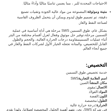
الاحتياجات المحددة للبر ، مما يضمن تناسبًا مثاليًا وأداءً مثاليًا.
متينة وموثوقة:
المصنوعة من مواد عالية الجودة وتقنيات تصنيع
دقيقة، تم تصميم طوق ليدوم ويمكن أن يتحمل الظروف القاسية
لصناعة النفط والغاز.
بشكل عام، طوق التسمين SWS مرحلة هي أداة أساسية في عملية
التسمين مرحلة،توفير حل موثوق وفعال لعزل أقسام مختلفة من البئر
أثناء عمليات التسمينمقاومة درجات الحرارة العالية، والحجم والطول
القابل للتخصيص، والمتانة تجعله الخيار الأول لشركات النفط والغاز في
جميع أنحاء العالم.
التخصيص:
خدمة تخصيص طوق التسمين
اسم العلامة التجارية
SWS
مكان المنشأ:
الصين
الاتصال:
مقوى
المواد:
الفولاذ
اللون:
الفضة
الطول:
مخصصة
الحرارة:
درجة حرارة عالية
في شركة SWS، نحن نفهم أهمية الحلول المخصصة لعملائنا، ولهذا نقدم