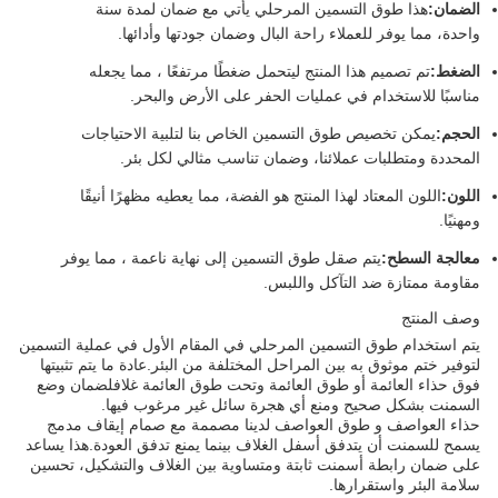
الضمان:
هذا طوق التسمين المرحلي يأتي مع ضمان لمدة سنة
واحدة، مما يوفر للعملاء راحة البال وضمان جودتها وأدائها.
الضغط:
تم تصميم هذا المنتج ليتحمل ضغطًا مرتفعًا ، مما يجعله
مناسبًا للاستخدام في عمليات الحفر على الأرض والبحر.
الحجم:
يمكن تخصيص طوق التسمين الخاص بنا لتلبية الاحتياجات
المحددة ومتطلبات عملائنا، وضمان تناسب مثالي لكل بئر.
اللون:
اللون المعتاد لهذا المنتج هو الفضة، مما يعطيه مظهرًا أنيقًا
ومهنيًا.
معالجة السطح:
يتم صقل طوق التسمين إلى نهاية ناعمة ، مما يوفر
مقاومة ممتازة ضد التآكل واللبس.
وصف المنتج
يتم استخدام طوق التسمين المرحلي في المقام الأول في عملية التسمين
لتوفير ختم موثوق به بين المراحل المختلفة من البئر.عادة ما يتم تثبيتها
فوق حذاء العائمة أو طوق العائمة وتحت طوق العائمة غلافلضمان وضع
السمنت بشكل صحيح ومنع أي هجرة سائل غير مرغوب فيها.
حذاء العواصف و طوق العواصف لدينا مصممة مع صمام إيقاف مدمج
يسمح للسمنت أن يتدفق أسفل الغلاف بينما يمنع تدفق العودة.هذا يساعد
على ضمان رابطة أسمنت ثابتة ومتساوية بين الغلاف والتشكيل، تحسين
سلامة البئر واستقرارها.