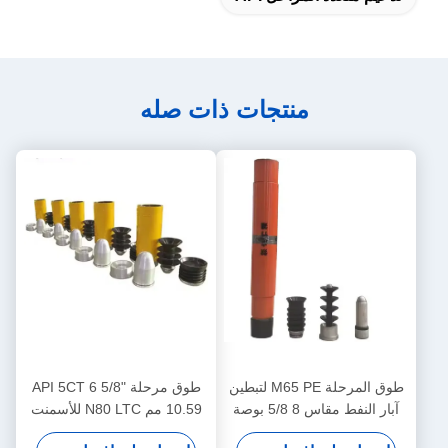
منتجات ذات صله
طوق المرحلة M65 PE لتبطين
طوق مرحلة API 5CT 6 5/8"
آبار النفط مقاس 8 5/8 بوصة
10.59 مم N80 LTC للأسمنت
وسمك 6.71 مم وفقًا
في آبار النفط