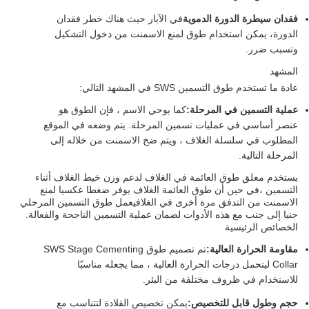
فقدان سيطرة الدورة الدموية
في الآبار حيث هناك خطر فقدان
الدورة، يمكن استخدام طوق لمنع الاسمنت من دخول التشكيل
وتسبب ضرر.
المشهد
عادة ما تستخدم طوق التسمين SWS في المشهد التالي:
عملية التسمين في المرحلة:
كما يوحي الاسم ، فإن الطوق هو
عنصر أساسي في عمليات تسمين المرحلة. يتم وضعه في الموقع
المطلوب في سلسلة الغلاف ، ويتم ضخ الاسمنت من خلاله إلى
المرحلة التالية.
يستخدم معلق طوق العائمة في الغلاف لدعم وزن خيط الغلاف أثناء
التسمين ،في حين أن طوق العائمة الغلاف يوفر ضغطا عكسيا لمنع
الاسمنت من التدفق مرة أخرى في الغلافيعمل طوق التسمين المرحلي
جنبا إلى جنب مع هذه الأدوات لضمان عملية التسمين الناجحة والفعالة.
الخصائص الرئيسية
مقاومة الحرارة العالية:
تم تصميم طوق SWS Stage Cementing
Collar ليتحمل درجات الحرارة العالية ، مما يجعله مناسبًا
للاستخدام في ظروف مختلفة من البئر.
حجم وطول قابل للتخصيص:
يمكن تخصيص القلادة لتتناسب مع