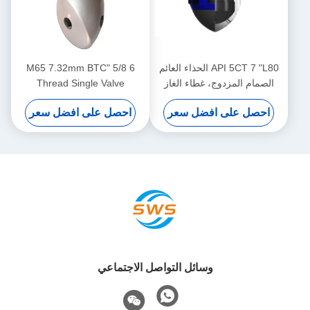
API 5CT 7 "L80 الحذاء العائم
6 5/8 "M65 7.32mm BTC
الصمام المزدوج، غطاء الغاز
Thread Single Valve
النفطي الحذاء العائم، تتكيف مع
Excentric Nose Float Shoe
احصل على افضل سعر
احصل على افضل سعر
عمل التسمين تحت الحفرة
مخصص لتطبيقات التسمين في
المعقدة
حقول النفط
وسائل التواصل الاجتماعي