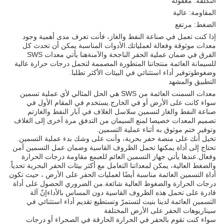
التكلفة: معقولة
المقاومة: عالية
الضغط: مرتفع
إذا كنت تعمل في صناعة النفط والغاز، فأنت تعرف مدى أهمية وجود
معدات موثوقة وفعالة لعملياتك.الأدوات المناسبة يمكن أن تحدث كل
الفرق في ضمان عملية الحفر الناجحة والآمنةهنا يأتي معدات SWS
للسيمانة العائمة منتجاتنا المتطورة المصممة لتحمل درجات حرارة عالية
وضغوطوتوفير أداء استثنائي في البيئات الأكثر تطلبا.
التطبيق والمشهد
معدات السمنت العائمة من SWS هي الحل المثالي لأي عملية تسمين
سواء كانت على الأرض أو في الخارج.يستخدم في المقام الأول في
صناعة النفط والغاز لتسمين سلاسل الغلاف في آبار النفط والغازتم
تصميم المعدات خصيصا لمنع السيمان من التدفق مرة أخرى إلى الغلاف
وتوفير ختم موثوق به أثناء عملية التسمين.
تخيل أنك على منصة حفر بحرية، وأنت على وشك بدء عملية التسمين.
تحتاج إلى أداة يمكنها تحمل الظروف القاسية وضمان عمل التسمين آمن
وفعال.عندها يأتي جهاز التسمين العائم للعبمع مقاومة درجات الحرارة
والضغط العالية، يمكن لمعداتنا التعامل مع أكثر بيئات الحفر البحرية تحدياً.
أداة التسمين العائمة مناسبة أيضًا لعمليات الحفر على الأرض ، حيث تكون
درجات الحرارة والضغوط العالية شائعة.من الضروري الحصول على أداة
قادرة على تحمل هذه الظروف القاسية دون المساس بالأداءإنّ آلة
التسمين العائمة لدينا بنيت لتستمرّ وتستطيع تقديم أداء استثنائي في
سيناريوهات الحفر على الأرض المختلفة
سواء كنت تقوم بالحفر في الحرارة الحارقة في الصحراء أو درجات