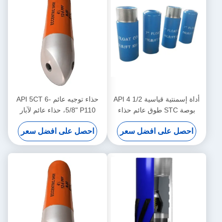
أداة إسمنتية قياسية API 4 1/2
حذاء توجيه عائم API 5CT 6-
بوصة STC طوق عائم حذاء
5/8" P110، حذاء عائم لآبار
عائم صمام واحد / مزدوج غير
النفط والغاز، يدعم عملية
احصل على افضل سعر
احصل على افضل سعر
دوار
إسمنت الأنابيب المستقرة