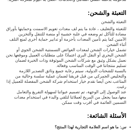
التعبئة والشحن:
التعبئة والشحن
للتعبئة والتغليف ، عادة ما يتم لف معدات تعويم الاسمنت وحمايتها بأوراق
مضادة للتآكل ثم وضعه في علبة خشبية أو منصة للتنقل والتخزين
الآمنين.كما يتم تأمين المعدات بأحزمة أو تدابير حماية أخرى لمنع التلف
أثناء الشحن.
تشمل خيارات الشحن لمعدات العوائض التسمنتية الشحن الجوي أو
الشحن البحري أو النقل البري اعتمادًا على متطلبات العميل وموقعها.نحن
نعمل بشكل وثيق مع شركات الشحن الموثوقة وذات الخبرة لضمان
تسليم منتجاتنا في الوقت المناسب وفعالة.
بالنسبة للشحنات الدولية، سيتم رعاية جميع وثائق التصدير اللازمة
والتخليص الجمركي من قبل فريقنا لضمان عملية سلسة وخالية من
المتاعب.نحن أيضا نقدم خيار استخدام شركة الشحن المفضلة للعميل إذا
رغبت.
عند الوصول إلى الوجهة، تم تصميم عبواتنا لسهولة التفريغ والتعامل
معها،مما يجعل من المريح لعملائنا لتلقي والبدء في استخدام معدات
التسمين العائمة في أقرب وقت ممكن.
الأسئلة الشائعة:
س: ما هو اسم العلامة التجارية لهذا المنتج؟