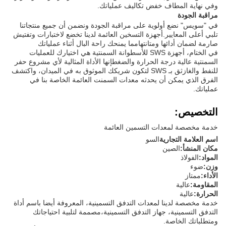
وفي نهاية المطاف خفض تكاليف عملياتك.
مراقبة الجودة
في "سويس" نضع أولوية على مراقبة الجودة ونضمن أن جميع منتجاتنا
تلبي أعلى المعايير.أجهزة التسخين العائمة لدينا تخضع لاختبارات وتفتيش
صارمة لضمان أدائها ومتانتهامما يمنحك راحة البال أثناء عملياتك
في الختام، أجهزة SWS للأسطوانة السمنتية هي اختيارك للعمليات
السمنتية عالية درجة الحرارة والضغطإنها الأداة المثالية لأي مشروع حفر
للنفط والغازثق بـ SWS لتكون شريكك الموثوق به في الميدان، واكتشف
الفرق الذي يمكن أن يحدثه معدات السمنت العائمة الخاصة بنا في
عملياتك.
التخصيص:
خدمة مخصصة لمعدات التسمين العائمة
اسم العلامة التجارية
السو
مكان المنشأ:
الصين
المواد:
الفولاذ
وزن:
ضوء
الأداء:
ممتاز
المقاومة:
عالية
الحرارة:
عالية
خدمة مخصصة لدينا لمعدات التدفق التسمينية، المعروفة أيضا باسم أداة
التدفق التسمينية، جهاز التدفق التسمينية،مصممة لتلبية احتياجاتك
ومتطلباتك الخاصة.