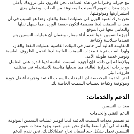
مع خبراتنا وخبراتنا في هذه الصناعة، نحن قادرون على تزويدك بأعلى
جودة معدات تعويم الأسمنت المصنوعة من الصلب، وضمان مدى
استمراريتها وموثوقيتها.
نحن ندرك أهمية الوزن في عمليات النفط والغاز، وهذا هو السبب في أن
معدات السمنت لدينا مصممة لتكون خفيفة الوزن، مما يسهل نقلها
والتعامل معها في الموقع.
أجهزة التسمين لدينا تقدم أداء ممتاز، وضمان أن عمليات التسمين يتم
تنفيذها بسلاسة وكفاءة.
المقاومة العالية أمر حاسم في البيئات القاسية لعمليات النفط والغاز،
ولهذا السبب تم بناء معدات السمنت العائمة لدينا لتحمل الظروف القاسية
وتوفير خدمة طويلة الأمد.
وبالإضافة إلى ذلك، فإن أجهزة السمنت العائمة لدينا قادرة على التعامل
مع درجات الحرارة العالية، مما يجعلها مناسبة للاستخدام في مختلف
ظروف البئر.
اختر الخدمة المخصصة لدينا لمعدات السمنت العائمة وتجربة أفضل جودة
وموثوقية وكفاءة لعمليات السمنت الخاصة بك.
الدعم والخدمات:
معدات التسمين
الدعم التقني والخدمات
تم تصميم معدات السمنت العائمة لدينا لتوفير عمليات التسمين الموثوقة
والفعالة في آبار النفط والغاز.نحن نفهم أهمية وجود معدات تعويم
التسمين تعمل بشكل جيد لضمان نجاح عملياتكلذلك، نحن نقدم الدعم