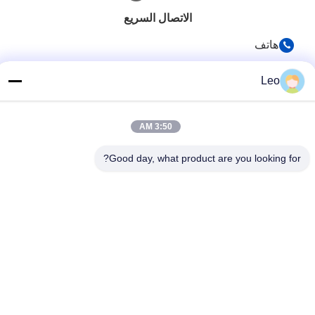
الاتصال السريع
هاتف
86-519-83553967
Leo
بريد إلكتروني
Leo@service-js.com
3:50 AM
عنوان
Good day, what product are you looking for?
حديقة صناعية عالية التكنولوجيا منطقة ووجين، تشانغتشو، مقاطعة
جيانغسو، الصين
سياسة الخصوصية
|
خريطة الموقع
الصين نوعية جيدة تدعيم معدات الطفو المورد. حقوق النشر © 2023-
2026 Jiangsu Service Petroleum Technology Co., Ltd . كل الحقوق
محفوظة.