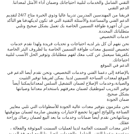
التقني الشامل والخدمات لتلبية احتياجاتك وضمان أداء الأمثل لمعداتنا.
الدعم التقني
فريقنا من المهندسين المدربين تدريبا عاليا وذوي الخبرة متاح 24/7 لتقديم
الدعم الفني والمساعدة.والأسئلة التقنية التي قد تكون لديكهدفنا هو التأكد
من أن أجهزة طوافة التسمين الخاصة بك تعمل بشكل صحيح وتلبي
متطلباتك المحددة.
خدمات التخصيص
نحن نفهم أن كل بئر لديه احتياجات و تحديات فريدة ولهذا نقدم خدمات
تخصيص لتنسيق معدات طوافة التسمين الخاصة بنا لظروف البئر الخاصة
بكفريقنا سيعمل عن كثب معك لفهم متطلباتك وتوفير الحل الأنسب لتلبية
احتياجاتك.
الدعم في الموقع
بالإضافة إلى دعمنا الفني وخدمات التخصيص، ونحن نقدم أيضا الدعم في
الموقع لمعدات السباحة التسمين لدينا. يمكن لفريقنا توفير التثبيت
والصيانة،وخدمات الإصلاح لضمان التشغيل السلس لمعداتنايمكننا أيضاً
توفير التدريب لموظفيك لضمان معرفتهم باستخدام معداتنا وصيانتها
بشكل صحيح.
ضمان الجودة
نحن ملتزمون بتوفير معدات عالية الجودة للأسطوانات التي تلبي معايير
الصناعة واللوائح.أجهزتنا تخضع لاختبارات وتفتيش صارمة لضمان موثوقيتها
ومتانتهانحن نقدم أيضاً ضمانات وخدمات ما بعد البيع لضمان رضاك وراحة
عقلك.
اختر معدات السمنت العائمة لدينا لعمليات السمنت الموثوقة والفعالة ،
مدعومة بدعمنا التقني الشامل والخدمات. اتصل بنا اليوم لمعرفة المزيد.