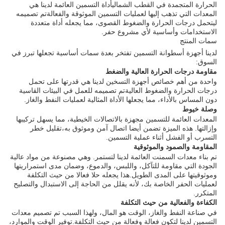
الحرارة المتجمدة في القطب الشماليأداة التسمين العائمة لدينا هي
المعدات التي تذهب إليها لعمليات التسمين الموثوقة والفعالةتم تصميمه
ليتحمل درجات الحرارة والضغوط القصوى، مما يجعله أداة متعددة
الاستخدامات وأساسية لأي مشروع حفر.
سمات المنتج
لدينا أجهزة أسطوانة التسمين تفتخر بعدة سمات أساسية تجعلها تبرز في
السوق:
مقاومة درجات الحرارة العالية والضغط
واحدة من أهم خصائص أجهزة التسخين لدينا هي قدرتها على تحمل
درجات الحرارة والضغوط العاليةتم تصميمه للعمل في البيئات القاسية
دون المساس بالأداء، مما يجعلها الأداة المثالية لعمليات النفط والغاز.
وصلة خيوط
المعدات العائمة للتسمين مجهزة بالاتصالات الخيطية، مما يسهل تركيبها
وإزالتها. هذه الميزة تضمن أيضا اتصال آمن وموثوق به،تقليل خطر
التسرب أو الفشل أثناء عملية التسمين.
المقاومة والصمود والموثوقية
تم بناء معدات السمنت العائمة لدينا لتستمر. وهي مصنوعة من مواد عالية
الجودة التي مقاومة للتآكل، واللبس، والدموع، وضمان مدى استمراريتها
وموثوقيتها على المدى الطويل.هذا يجعله حلا فعالا من حيث التكلفة
لعمليات الحفر الخاصة بك، لأنه يقلل من الحاجة إلى الاستبدال والتصليح
المتكرر.
الكفاءة والفعالية من حيث التكلفة
في صناعة النفط والغاز، الوقت هو المال، ولهذا السبب تم تصميم معدات
التسمين لدينا لتكون فعالة وفعالة من حيث التكلفة.توفير الوقت والموارد،