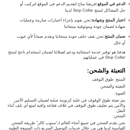
الدعم في الموقع:
فريقنا متاح لتقديم الدعم في الموقع لتركيب أو
حل المشاكل لمنتج Stop Collar لدينا.
اختبار المنتج وشهادة:
نحن نقوم بإجراء اختبارات صارمة وعمليات
شهادة لضمان جودة وموثوقية منتجاتنا
ضمان المنتج:
نحن نقف خلف جودة منتجاتنا ونقدم ضماناً لأي عيوب
أو خلل.
هدفنا هو توفير خدمة استثنائية ودعم لعملائنا لضمان استخدام ناجح لمنتج
Stop Collar في عملياتهم.
التعبئة والشحن:
المنتج: طوق التوقف
التعبئة والشحن
العبوة:
يتم تعبئة طوق الوقوف في علبة كرتونية صلبة لضمان التسليم الآمن
والآمن.يتم تغليف طوق التوقف في غلاف فقاعة واقية لمنع أي تلف أثناء
النقل.
الشحن:
نحن نقدم الشحن في جميع أنحاء العالم لـ"ستوب كالر" طريقة الشحن
القياسية لدينا هي من خلال خدمات التوصيل السريع ذات السمعة الطيبة