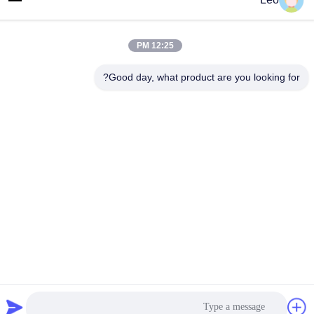
بريد إلكتروني
Leo@service-js.com
12:25 PM
عنوان
Good day, what product are you looking for?
حديقة صناعية عالية التكنولوجيا منطقة ووجين، تشانغتشو، مقاطعة
جيانغسو، الصين
سياسة الخصوصية
|
خريطة الموقع
الصين نوعية جيدة تدعيم معدات الطفو المورد. حقوق النشر © 2023-
2026 Jiangsu Service Petroleum Technology Co., Ltd . كل الحقوق
محفوظة.