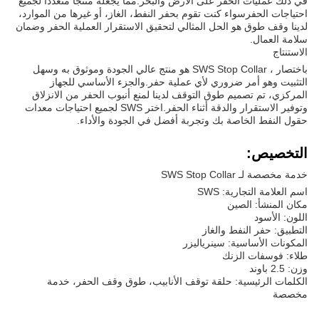
في ذلك عمليات الحفر على الأرض والبحر.مما يجعله منتجاً متعدداً لجميع
احتياجات الحفرسواء كنت تقوم بحفر النفط، الغاز، أو غيرها من الموارد،
لدينا وقف طوق هو الحل المثالي لتحقيق الاستقرار العملية الحفر وضمان
سلامة العمال.
الاستنتاج
باختصار ، SWS Stop Collar هو منتج عالي الجودة وموثوق به وسهل
التثبيت وهو أمر ضروري لأي عملية حفر.والجزء الأساسي للجهاز
المركزي، تم تصميم طوق التوقف لدينا لمنع أنبوب الحفر من الانزلاق
وتوفير الاستقرار والدقة أثناء الحفر.اختر SWS لجميع احتياجات معدات
حقول النفط الخاصة بك وتجربة أفضل في الجودة والأداء.
التخصيص:
خدمة مخصصة لـ SWS Stop Collar
اسم العلامة التجارية: SWS
مكان المنشأ: الصين
اللون: الأسود
التطبيق: حفر النفط والغاز
المكونات الأساسية: سينرياليزر
طلاء: فوسفات الزنك
وزن: 2.5 باوند
الكلمات الرئيسية: حلقة توقف الأنابيب، طوق وقف الحفر، خدمة
مخصصة