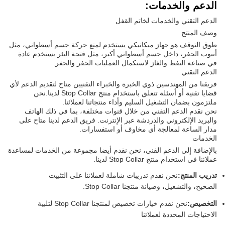
الدعم والخدمات:
الدعم التقني والخدمات لخاتم القفل
وصف المنتج
طوق التوقف هو جهاز ميكانيكي يستخدم لمنع حركة جسم أسطواني، مثل
أنبوب الحفر، داخل جسم أسطواني أكبر، مثل فتحة البئر.يستخدم عادة
في صناعة النفط والغاز لاستكمال العمليات الحفر والحفر.
الدعم التقني
فريقنا من المهندسين ذوي الخبرة والخبراء التقنيين متاح لتقديم الدعم لأي
قضايا تقنية أو أسئلة تتعلق باستخدام منتج Stop Collar لدينا.نحن
ملتزمون بضمان التشغيل السليم وأداء منتجاتنا لعملائنا.
نحن نقدم الدعم التقني من خلال قنوات مختلفة، بما في ذلك الهاتف
والبريد الإلكتروني والدردشة عبر الإنترنت. فريق الدعم لدينا متاح على
مدار الساعة لمعالجة أي مخاوف أو استفسارات.
الخدمات
بالإضافة إلى الدعم الفني، نحن نقدم أيضا مجموعة من الخدمات لمساعدة
عملائنا في استخدام منتج Stop Collar لدينا.
تدريب المنتج:
نحن نقدم تدريبات شاملة لعملائنا على التثبيت
الصحيح، والتشغيل، وصيانة منتجنا Stop Collar.
التخصيص:
نحن نقدم خيارات تخصيص لمنتجنا Stop Collar لتلبية
الاحتياجات المحددة لعملائنا