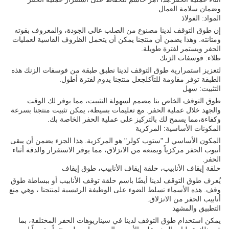
وضمان سلامة العمال.
المواد: الفولاذ
إن طوق التوقف لدينا مصنوع من الصلب عالي الجودة، والمعروف بقوته
ومتانته. وهذا يضمن أن منتجنا يمكن أن يتحمل الظروف القاسية لعمليات
الحفر ويستمر لفترة طويلة.
طلاء: فوسفات الزنك
لتعزيز استمرارية طوق التوقف لدينا نطبق طبقة من فوسفات الزنك هذه
الطبقة توفر مقاومة للتآكلجعل منتجنا يدوم لفترة أطول.
التثبيت: سهل
طوق التوقف الخاص بنا مصمم لسهولة التثبيت، مما يوفر لك الوقت
والجهد خلال عملية الحفر. مع تعليمات بسيطة، يمكن تثبيت منتجنا بسرعة
وكفاءة،مما يسمح لك بالتركيز على عملية الحفر الخاصة بك.
المكونات الأساسية: المركزية
المكون الأساسي لـ "ستوب كولر" هو المركزية. هذا الجزء يضمن أن يبقى
أنبوب الحفر مركزياً ويمنعه من الانزلاق، مما يوفر الاستقرار والدقة أثناء
الحفر.
حلقة إيقاف الأنابيب، حلقة إيقاف الأنابيب، طوق إيقاف
يُعرف طوق التوقف لدينا أيضًا باسم حلقة توقف الأنابيب أو ببساطة طوق
وقف. هذه الأسماء تسلط الضوء على الوظيفة الرئيسية لمنتجنا ، وهي منع
أنابيب الحفر من الانزلاق.
التطبيق والمشهد
يمكن استخدام طوق التوقف لدينا في سيناريوهات الحفر المختلفة، بما