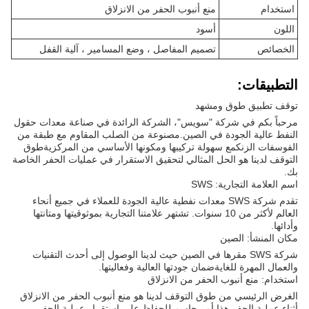
استخدام
منع أنبوب الحفر من الانزلاق
اللون
أسود
الخصائص
تصميم المفاصل ، وضع المسامير ، آلية القفل
التطبيقات:
توقف تطبيق طوق ومشهد
مرحباً بكم في شركة "سويس"، الشركة الرائدة في صناعة معدات حقول
النفط عالية الجودة في الصين.مصنوعة من الصلب المقاوم مع طبقة من
الفوسفات الزنكمع سهولة تركيبها ومكونها الأساسي من المركزيةطوق
التوقف لدينا هو الحل المثالي لتحقيق الاستقرار في عمليات الحفر الخاصة
بك.
اسم العلامة التجارية: SWS
تقدم شركة SWS معدات نفطية عالية الجودة للعملاء في جميع أنحاء
العالم لأكثر من 10 سنوات. تشتهر علامتنا التجارية بموثوقيتها ومتانتها
وأدائها.
مكان المنشأ: الصين
شركة SWS مقرها في الصين حيث لدينا الوصول إلى أحدث التقنيات
والعمال المهرة للغايةضمان جودتها العالية وفعاليتها.
استخدام: منع أنبوب الحفر من الانزلاق
الغرض الرئيسي من طوق التوقف لدينا هو منع أنبوب الحفر من الانزلاق
أثناء عملية الحفر.هذا أمر حاسم للحفاظ على استقرار عملية الحفر