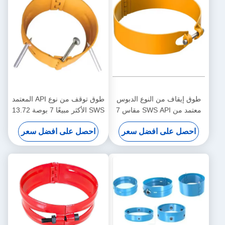
طوق إيقاف من النوع الدبوس
طوق توقف من نوع API المعتمد
معتمد من SWS API مقاس 7
SWS الأكثر مبيعًا 7 بوصة 13.72
بوصات 15.88 مم ضمان لمدة
مم ضمان لمدة عام أداة توسيط
احصل على افضل سعر
احصل على افضل سعر
سنة واحدة لتطبيقات مركزية
غلاف النفط والغاز
غلاف النفط والغاز