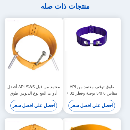
منتجات ذات صله
طوق توقف معتمد من API
معتمد من قبل API SWS أفضل
مقاس 6 5/8 بوصة وقطر 7.32
أدوات البيع نوع الدبوس طوق
مم من النوع دبوس الأكثر مبيعًا
وقف 5 1/2 " 6.20mm1 سنة
احصل على افضل سعر
احصل على افضل سعر
من فولاذ SWS عالي الكربون
الضمان أداة مركزية غلاف النفط
محدد الحركة للمركزات الأنابيب
والغاز