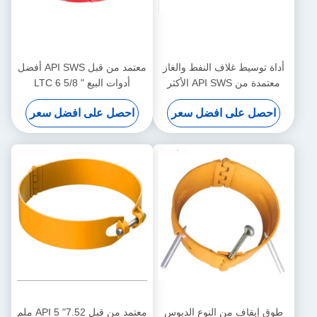
أداة توسيط غلاف النفط والغاز
معتمد من قبل API SWS أفضل
معتمدة من API SWS الأكثر
أدوات البيع LTC 6 5/8 "
مبيعًا LTC 6 5/8 بوصة 8.94 مم
10.59mm نوع الدبوس وقف
احصل على افضل سعر
احصل على افضل سعر
من نوع الدبوس
طوق النفط والغاز غلاف مركزية
أداة
طوق إيقاف من النوع الدبوس
معتمد من قبل API 5 "7.52 ملم