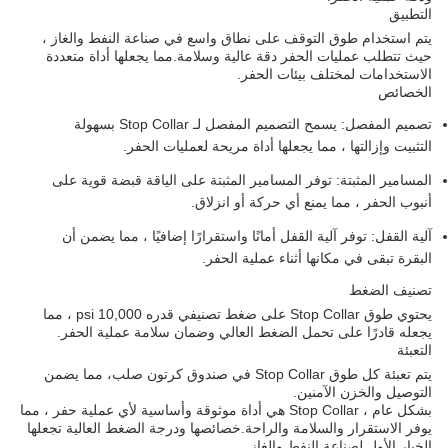
التطبيق
يتم استخدام طوق التوقف على نطاق واسع في صناعة النفط والغاز ،
حيث تتطلب عمليات الحفر دقة عالية وسلامة.مما يجعلها أداة متعددة
الاستخدامات لمختلف بيئات الحفر.
الخصائص
تصميم المفصل: يسمح التصميم المفصل لـ Stop Collar بسهولة
التثبيت وإزالتها ، مما يجعلها أداة مريحة لعمليات الحفر.
المسامير المثبتة: توفر المسامير المثبتة على الياقة قبضة قوية على
أنبوب الحفر ، مما يمنع أي حركة أو انزلاق.
آلية القفل: توفر آلية القفل أمانًا واستقرارًا إضافيًا ، مما يضمن أن
البقرة تبقى في مكانها أثناء عملية الحفر.
تصنيف الضغط
يحتوي طوق Stop Collar على ضغط تصنيفي قدره 10,000 psi ، مما
يجعله قادرًا على تحمل الضغط العالي وضمان سلامة عملية الحفر.
التعبئة
يتم تعبئة كل طوق Stop Collar في صندوق كرتون صلب، مما يضمن
التوصيل والخزن الآمنين.
بشكل عام ، Stop Collar هي أداة موثوقة وأساسية لأي عملية حفر ، مما
يوفر الاستقرار والسلامة والراحة.خصائصها ودرجة الضغط العالية تجعلها
الخيار الأول لصناعة النفط والغاز.