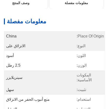
معلومات مفصلة
وصف المنتج
معلومات مفصلة
China
Place Of Origin:
النوع:
الانزلاق على
اللون:
أسود
الوزن:
2.5 رطل
المكونات
سينريلايزر
الأساسية:
تثبيت:
سهل
استخدام:
منع أنبوب الحفر من الانزلاق