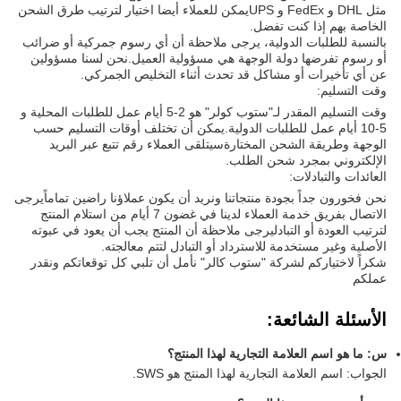
مثل DHL و FedEx و UPSيمكن للعملاء أيضا اختيار لترتيب طرق الشحن
الخاصة بهم إذا كنت تفضل.
بالنسبة للطلبات الدولية، يرجى ملاحظة أن أي رسوم جمركية أو ضرائب
أو رسوم تفرضها دولة الوجهة هي مسؤولية العميل.نحن لسنا مسؤولين
عن أي تأخيرات أو مشاكل قد تحدث أثناء التخليص الجمركي.
وقت التسليم:
وقت التسليم المقدر لـ"ستوب كولر" هو 2-5 أيام عمل للطلبات المحلية و
5-10 أيام عمل للطلبات الدولية.يمكن أن تختلف أوقات التسليم حسب
الوجهة وطريقة الشحن المختارةسيتلقى العملاء رقم تتبع عبر البريد
الإلكتروني بمجرد شحن الطلب.
العائدات والتبادلات:
نحن فخورون جداً بجودة منتجاتنا ونريد أن يكون عملاؤنا راضين تماماًيرجى
الاتصال بفريق خدمة العملاء لدينا في غضون 7 أيام من استلام المنتج
لترتيب العودة أو التبادليرجى ملاحظة أن المنتج يجب أن يعود في عبوته
الأصلية وغير مستخدمة للاسترداد أو التبادل لتتم معالجته.
شكراً لاختياركم لشركة "ستوب كالر" نأمل أن تلبي كل توقعاتكم ونقدر
عملكم
الأسئلة الشائعة:
س: ما هو اسم العلامة التجارية لهذا المنتج؟
الجواب: اسم العلامة التجارية لهذا المنتج هو SWS.