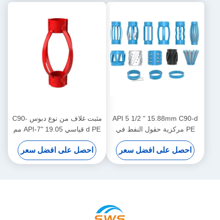
API 5 1/2 " 15.88mm C90-d
مثبت غلاف من نوع دبوس C90-
PE مركزية حقول النفط في
d PE قياسي API-7" 19.05 مم
عمليات النفط والغاز
لتقييد إزاحة مثبت الغلاف في
احصل على افضل سعر
احصل على افضل سعر
عمليات النفط والغاز