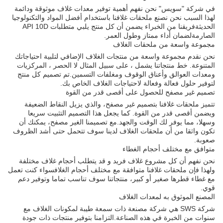
في شركة "سويس" نحن نفهم أهمية توفير معدات غلاف موثوقة ودائمة
لهذا السبب نحن نصنع ملحقات غلافنا باستخدام أفضل المواد والتكنولوجيا
الحديثةفريقنا من الخبراء يضمن أن كل منتج يلبي متطلبات API 10D
الصارمةلضمان أداء ممتاز وطول العمر.
مجموعة واسعة من ملحقات الغلاف
نحن نقدم مجموعة واسعة من منتجات الغلاف الإضافي لتلبية احتياجاتك
المتنوعة. خط منتجاتنا يشمل ، على سبيل المثال لا الحصر ، المركزيات
ومعدات العوالق وأعناق الوقوف ومغلفات التسمين.تم تصميم كل منتج
لتوفير حلول فعالة وفعالة لاحتياجات الغلاف الخاص بك.
تصميم غير مصفح للحصول على أقصى قدر من القوة
تتميز ملحقات غلافنا بتصميم غير مصفح، والذي يزيل النقاط الضعيفة
ويضمن أقصى قدر من القوة. كما يجعل هذا التصميم التثبيت سريعا
وسهلا، مما يوفر لك الوقت والجهد.مع تصميمنا الغير مصفح، يمكنك أن
تكون واثقا من أن ملحقات الغلاف لدينا سوف تتحمل حتى أشد الظروف
صعوبة.
متوافق مع مختلف أحجام الغطاء
نحن نفهم أن كل مشروع غلاف فريد و قد يتطلب أحجام غلاف مختلفة
ولهذا فإن ملحقات غلافنا متوافقة مع مختلف أحجام الغلافسواء كنت تعمل
مع غطاء قطرها صغير أو كبير، منتجاتنا سوف تناسب تماما وتوفير دعم
قوي.
المصنع الموثوق به لمعدات الغلاف
شركة SWS هي شركة مصنعة ذات سمعة طيبة لمكونات الغلاف مع
سنوات من الخبرة في هذه الصناعة.التزامنا بتوفير منتجات ذات جودة