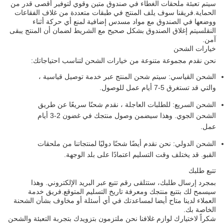
سيتم تعبئة ملحقات الغطاء في صندوق متين وقوي لتوفير أقصى قدر من
الحماية.فريقنا سوف يلف المنتج في طبقات متعددة من غلاف الفقاعات
ووضعها في الصندوق مع مواد مسدس إضافية لمنع أي حركة أثناء
النقلسيتم إغلاق الصندوق بشكل صحيح مع الشريط لضمان أن المنتج يبقى
آمن.
خيارات الشحن
نحن نقدم مجموعة متنوعة من خيارات الشحن لتناسب احتياجاتك:
الشحن القياسي: سيتم شحن المنتج عبر خدمة توصيل قياسية ،
والتي قد تستغرق 5-7 أيام عمل للوصول.
الشحن السريع: للطلبات العاجلة ، نقدم شحنًا سريعًا عن طريق
الشحن الجوي. وهذا سيضمن وصول منتجك في غضون 2-3 أيام
عمل.
الشحن الدولي: نحن نقدم أيضًا شحنًا دوليًا لمنتجاتنا من ملحقات
القبو. قد يختلف وقت التسليم اعتمادًا على بلد الوجهة.
تتبع طلبك
بمجرد إرسال طلبك، ستتلقى رقم تتبع عبر البريد الإلكتروني. وهذا
سيسمح لك بتتبع منتجك ومعرفة تاريخ التسليم المتوقع.فريق خدمة
العملاء لدينا متاح أيضا لمساعدتك في أي أسئلة أو مخاوف بشأن الشحنة
الخاصة بك.
شكراً لاختيارك لوازم غلافنا نحن ملتزمون بتزويدك بتجربة التعبئة والشحن