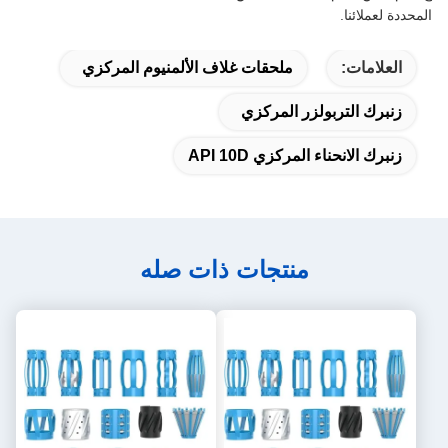
المحددة لعملائنا.
العلامات:
ملحقات غلاف الألمنيوم المركزي
زنبرك التربولزر المركزي
زنبرك الانحناء المركزي API 10D
منتجات ذات صله