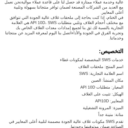
عالية وخدمة عملاء ممتازة قد حصل لنا على قاعدة عملاء مواليةنحن نعمل
مع العديد من الشركات المصنعة لضمان توافر منتجاتنا بسهولة وتلبية
أعلى المعايير.
في الختام، إذا كنت بحاجة إلى ملحقات غلاف عالية الجودة التي تتوافق
مع مختلف أحجام الغلاف وتلبي متطلبات API 10D، SWS هي العلامة
التجارية بالنسبة لك.ثق بنا لجميع إمدادات معدات الغلاف الخاص بك
وتجربة الفرق في الجودة والأداءاتصل بنا اليوم لمعرفة المزيد عن منتجاتنا
وخدماتنا.
التخصيص:
خدمات SWS المخصصة لمكونات غطاء
اسم المنتج: ملحقات الغلاف
اسم العلامة التجارية: SWS
مكان المنشأ: الصين
المعيار: متطلبات API 10D
الهيكل: تثبيت على الغلاف
المعايير: API10D
الميزة: المرونة التشغيلية
متانة: متينة جداً
تقدم SWS مكونات غلاف عالية الجودة مصممة لتلبية أعلى المعايير في
الصناعة.ضمان موثوقيتها وجودتها.