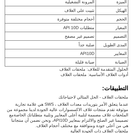
الميزة
المرونة التشغيلية
الهيكل
تثبيت على الغلاف
الحجم
أحجام مختلفة متوفرة
المعيار
متطلبات API 10D
التصميم
تصميم غير مصفح
المدى الطويل
صلبة جداً
المعايير
API10D
الصيانة
صيانة قليلة
الحلول المتقدمة للغلاف: ملحقات الغلاف
أدوات الغلاف الأساسية: ملحقات الغلاف
التطبيقات:
ملحقات الغلاف - الحل المثالي لاحتياجاتك
عندما يتعلق الأمر بتوريدات معدات الغلاف ، SWS هي علامة تجارية
موثوقة تقدم منتجات غلاف الاكسسوارات عالية الجودة.لدينا مجموعة من
الملحقات غلاف مصممة لتلبية أعلى المعايير وتلبية متطلباتك الخاصةمع
تصميمنا غير الصلح والالتزام بمعايير API10D، ونحن نضمن أن منتجاتنا
هي من أعلى جودة ومتوافقة مع مختلف أحجام الغلاف.
ملحقات الغلاف ذات الجودة العالية