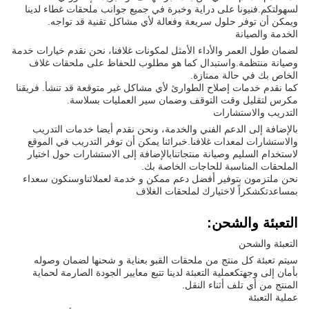
لسهولتكم.فنيونا على دراية وخبرة في جميع جوانب ملحقات غطاء لدينا
ويمكن أن توفر حلول سريعة وفعالة لأي مشاكل تقنية قد تواجه.
الخدمة والصيانة
لضمان طول العمر والأداء الأمثل لمكونات غلافنا، نحن نقدم خيارات خدمة
وصيانة منتظمة.واستبدال كما هو مطلوب للحفاظ على ملحقات غلاف
الخاص بك في حالة ممتازة.
كما نقدم خدمات إصلاح الطوارئ لأي مشاكل غير متوقعة قد تنشأ. فريقنا
مكرس لتقليل وقت التوقف وضمان سير العمليات بسلاسة.
التدريب والاستشارات
بالإضافة إلى الدعم الفني والخدمة، ونحن نقدم أيضا خدمات التدريب
والاستشارات لمعدات غلافنا.خبرائنا يمكن أن توفر التدريب في الموقع
لاستخدام السليم وصيانة منتجاتنابالإضافة إلى الاستشارات حول اختيار
الملحقات المناسبة للحاجات الخاصة بك.
نحن ملتزمون بتوفير أفضل دعم ممكن و خدمة لعملائناوسنكون سعداء
بمساعدتكشكراً لاختيارك لملحقات الغلاف
التعبئة والشحن:
التعبئة والشحن
سيتم تعبئة كل منتج من ملحقات القبو بعناية و شحنها لضمان وصوله
بأمان إلى وجهتكعملية التعبئة لدينا تتبع معايير الجودة الصارمة لحماية
المنتج من أي تلف أثناء النقل.
عملية التعبئة