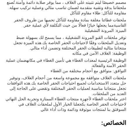
مصمم خصيصًا ليتم تثبيته على الغلاف ، مما يوفر صلابة دائمة وآمنة.تُصنع
ملحقاتنا بدقة وتقنية متقدمة لضمان تناسب مثالي وعملية تركيب سهلة.
مقاومة للتآكل: طلاء مقاوم للتآكل
ملحقات غطائنا مغلفة بمادة مقاومة للتآكل تحميها من ظروف الحفر
القاسيةمما يجعلها خيارًا فعالًا من حيث التكلفة لأي عملية حفر.
الميزة: المرونة التشغيلية
توفر ملحقات القبو المرونة التشغيلية ، مما يسمح لك بسهولة ضبط
وتعديل الملحقات وفقًا لاحتياجات الحفر الخاصة بك.هذه الميزة تجعل
منتجاتنا مثالية لتطبيقات الحفر المختلفة وتضمن أداء مثالي.
الوظيفة: الغلاف الآمن في مكانه
الوظيفة الرئيسية لمعدات الغطاء هي تأمين الغطاء في مكانهضمان عملية
الحفر الآمنة والفعالة.
التوافق: متوافق مع أحجام مختلفة من الغطاء
ملحقات الغلاف متوافقة مع مجموعة واسعة من أحجام الغلاف، وتوفير
حل متعدد الاستخدامات لجميع احتياجات الحفر الخاصة بك.هذه التوافقات
تجعل منتجاتنا مناسبة لعمليات الحفر المختلفة وتقضي على الحاجة إلى
العديد من الملحقات.
اختر ملحقات الغطاء لأجهزة منتجات الغطاء الممتازة وتجربة الحل النهائي
لاحتياجات الحفر الخاصة بكجعلنا الخيار الأول لملحقات الغلاف في
السوقثق بنا لمنتجات موثوقة ودائمة وذات أداء عالي
الخصائص: