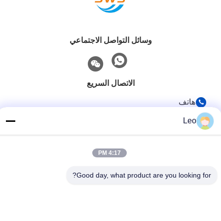
وسائل التواصل الاجتماعي
الاتصال السريع
هاتف
86-519-83553967
Leo
بريد إلكتروني
Leo@service-js.com
4:17 PM
عنوان
Good day, what product are you looking for?
حديقة صناعية عالية التكنولوجيا منطقة ووجين، تشانغتشو، مقاطعة
جيانغسو، الصين