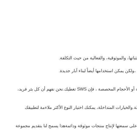
تها، والموثوقية، والفعالية من حيث التكلفة.
تتوفر ملحقات SWS Casing في مجموعة واسعة من الأحجام لتناسب أنواع مختلفة من الغلاف. سواء كنت بحاجة إلى ملحقات لأحجام الغلاف القياسية أو الأحجام المخصصة ، فإن SWS تغطيك.نحن نفهم أن كل بئر فريد،
كاليف العمالة.والخيارات المتداخلة، يمكنك اختيار النوع الأكثر ملاءمة لتطبيقك
ناء على سمعتها لإنتاج منتجات موثوقة ودائمةهذا يسمح لنا بتقديم مجموعة