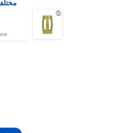
مختلف 
ame: