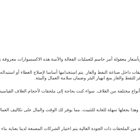
بأسعار معقولة أمر حاسم للعمليات الفعالة والآمنة.هذه الاكسسوارات معروفة بثبا
نفط والغاز.منع انهيار البئر وضمان سلامة العمال والبيئة.
ء SWS هي تصميمها غير المطاطي. وهذا يجعلها سهلة للغاية للتثبيت، مما يوفر لك الوقت والمال على ت
سعة من الملحقات ذات الجودة العالية.يتم اختيار الشركات المصنعة لدينا بعناية ب