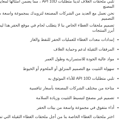
تلبي ملحقات الغلاف لدينا متطلبات API 10D ، مما يضمن امتثالها لمعايير الصناعة واللوائح. وهذا يضمن موثوقيتها وأدائها في أي عملية حفر.
المصنع
نحن نعمل مع العديد من الشركات المصنعة لتزويدك بمجموعة واسعة من 
التصميم
تصميم ملحقات الغطاء الخاص بنا لا يتطلب لحام في موقع الحفر.هذا 
أبرز المنتجات
إمدادات معدات الغطاء للعمليات الحفر للنفط والغاز
المرفقات الثقيلة لدعم وحماية الغلاف
مواد عالية الجودة للاستمرارية وطول العمر
سهولة التثبيت مع التصميم المنزلق أو الملحوم أو الخيوط
تلبي متطلبات API 10D للأداء الموثوق به
متاحة من مختلف الشركات المصنعة بأسعار تنافسية
تصميم غير مصفح لتبسيط التثبيت وزيادة السلامة
أداء متفوق في مجموعة واسعة من بيئات الحفر
اختر ملحقات الغطاء الخاصة بنا من أجل ملحقات الغطاء الثقيلة التي تم