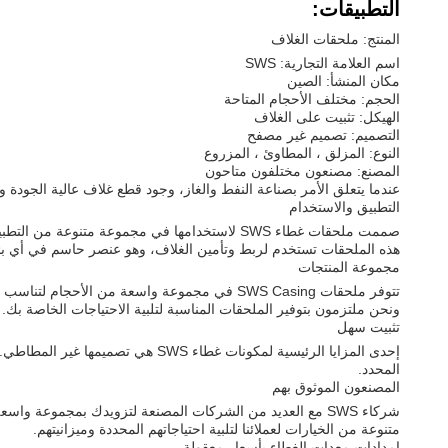
التطبيقات:
المنتج: ملحقات الغلاف
اسم العلامة التجارية: SWS
مكان المنشأ: الصين
الحجم: مختلف الأحجام المتاحة
الهيكل: تثبيت على الغلاف
التصميم: تصميم غير مصفح
النوع: المزلق ، المطاوئ ، المزروع
المصنع: مصنعون مختلفون متاحون
عندما يتعلق الأمر بصناعة النفط والغاز، وجود قطع غلاف عالية الجودة و
التطبيق والاستخدام
صممت ملحقات غطاء SWS لاستخدامها في مجموعة متنوعة من التطبيقات داخل صناعة النفط والغاز. يتم استخدامها أساسا لإصلاح الغطاء أو استبداله ،ولكن يمكن استخدامها أيضاً لبناء آبار جديدة.
هذه الملحقات تستخدم لربط وتأمين الغلاف، وهو عنصر حاسم في أي بئر لل
مجموعة المنتجات
ونحن ملتزمون بتوفير الملحقات المناسبة لتلبية الاحتياجات الخاصة بك.
تثبيت سهل
إحدى المزايا الرئيسية لمكونات غطا
المحدد.
المصنعون الموثوق بهم
شركاء SWS مع العديد من الشركات المصنعة لتزويدك بمجموعة وا
متنوعة من الخيارات لعملائنا لتلبية احتياجاتهم المحددة وميزانيتهم.
إمدادات معدات الغطاء بأسعار معقولة