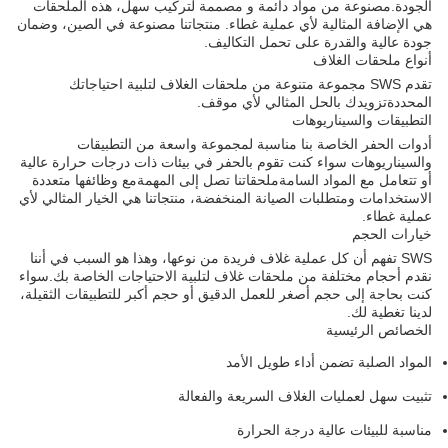
الجودة.مصنوعة من مواد دائمة و مصممة لتركيب سهل، هذه الملحقات
هي الإضافة المثالية لأي عملية غطاء. منتجاتنا مصنوعة في الصين، وضمان
جودة عالية والقدرة على تحمل التكاليف.
أنواع ملحقات الغلاف
تقدم SWS مجموعة متنوعة من ملحقات الغلاف لتلبية احتياجاتك
المحددةتزويدك بالحل المثالي لأي موقف.
التطبيقات والسيناريوهات
أدوات الحفر الخاصة بنا مناسبة لمجموعة واسعة من التطبيقات
والسيناريوهات سواء كنت تقوم بالحفر في بيئات ذات درجات حرارة عالية
أو تتعامل مع المواد السامةملحقاتنا تصل إلى المهمةمع وظائفها متعددة
الاستخدامات ومتطلبات الصيانة المنخفضة، منتجاتنا هي الخيار المثالي لأي
عملية غطاء.
خيارات الحجم
SWS تفهم أن كل عملية غلاف فريدة من نوعها، وهذا هو السبب في أننا
نقدم أحجام مختلفة من ملحقات غلاف لتلبية الاحتياجات الخاصة بك.سواء
كنت بحاجة إلى حجم أصغر للعمل الدقيق أو حجم أكبر للتطبيقات الثقيلة،
لدينا تغطية لك.
الخصائص الرئيسية
المواد الصلبة تضمن أداء طويل الأمد
تثبيت سهل لعمليات الغلاف السريعة والفعالة
مناسبة للبيئات عالية درجة الحرارة