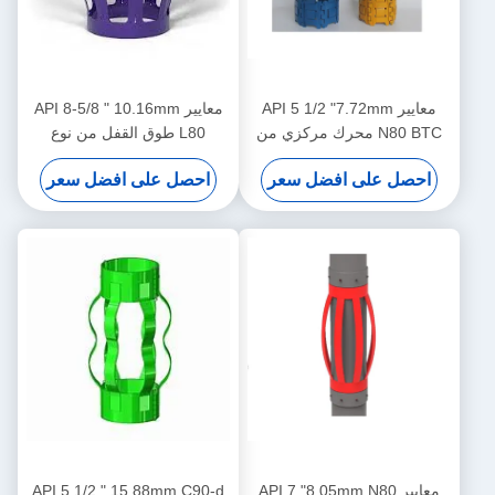
معايير API 5 1/2 "7.72mm
معايير API 8-5/8 " 10.16mm
N80 BTC محرك مركزي من
L80 طوق القفل من نوع
نوع دبوس للحد من نقل محرك
الدبوس مصمم للحد من نقل
احصل على افضل سعر
احصل على افضل سعر
المركز في عمليات النفط والغاز
مركزية الغلاف في عمليات
النفط والغاز
معايير API 7 "8.05mm N80
API 5 1/2 " 15.88mm C90-d