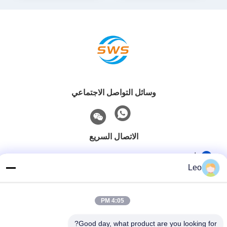
وسائل التواصل الاجتماعي
الاتصال السريع
هاتف
Leo
86-519-83553967
بريد إلكتروني
4:05 PM
Leo@service-js.com
Good day, what product are you looking for?