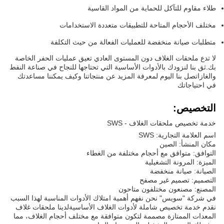
طلاء مقاوم للتآكل للحماية من المواد القاسية
مختلف الأحجام المتاحة للتطبيقات متعددة الاستخدامات
متطلبات صيانة منخفضة للعمليات الفعالة من حيث التكلفة
لا تدع ملحقات الغلاف دون المستوى العادي تعيق عمليات الحفر الخاصة
بك.ثق بنا لنزودك بالأدوات الأساسية التي تحتاجها للنجاح في صناعة النفط
والغازاتصل بنا اليوم لمعرفة المزيد عن منتجاتنا وكيف يمكننا مساعدتك
في احتياجاتك
التخصيص:
خدمة تخصيص ملحقات الغلاف - SWS
اسم العلامة التجارية: SWS
مكان المنشأ: الصين
التوافق: متوافق مع أحجام مختلفة من الغطاء
الميزة: المرونة التشغيلية
الصيانة: صيانة منخفضة
التصميم: تصميم غير مصفح
المصنع: مصنعون مختلفون متاحون
في شركة "سويس" نحن نفهم أهمية امتلاك الأدوات المناسبة لهذا السبب
نقدم خدمة تخصيص شاملة لأدوات الغلاف الأساسيةلدينا ملحقات غلاف
المعدات الممتازة مصممة لتكون متوافقة مع مختلف أحجام الغلاف، مما