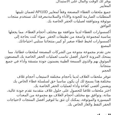
يوفر لك الوقت والمال على الاستبدال.
المعايير
جميع ملحقات الغطاء المصنعة وفقاً لمعايير API10D لضمان تلبيتها
المتطلبات الصارمة للجودة والأداء والسلامةمعرفة أنك تستخدم منتجات
موثوقة ومتوافقة لعمليات الحفر الخاصة بك.
التوافق
أكسسوارات الغطاء لدينا متوافقة مع مختلف أحجام الغطاء، مما يجعلها
مناسبة لمجموعة واسعة من تطبيقات الحفر. سواء كنت بحاجة إلى
أكسسوارات لخيط غطاء صغير أو كبير،منتجاتنا ستلبي احتياجاتك.
المصنع
نحن نقدم مجموعة متنوعة من الشركات المصنعة لملحقات غطائنا، مما
يمنحك المرونة لاختيار أفضل تناسب لعمليات الحفر الخاصة بك.المصنعون
الموثوق بهم والذوي السمعة الطيبة يضمنون جودة متسقة وأداء في جميع
منتجاتنا.
الحجم
تتوفر ملحقات الغلاف لدينا بأحجام مختلفة لاستيعاب أحجام غلاف
مختلفة.هذا يسمح لك أن يكون مناسبا حق لسلسلة غطاء الخاص بك
ويضمن أقصى كفاءة وأداء لعمليات الحفر الخاصة بك.
اختر ملحقات غلافنا للحصول على حلول غلاف متقدمة تقدم جودة عالية،
متانة، وتوافق مع مختلف أحجام الغلاف.مع مجموعة من المعدات
الميسورة والموثوقة، يمكنك أن تثق بنا لتوفير أفضل المنتجات لاحتياجات
الحفر النفط والغاز الخاص بك.