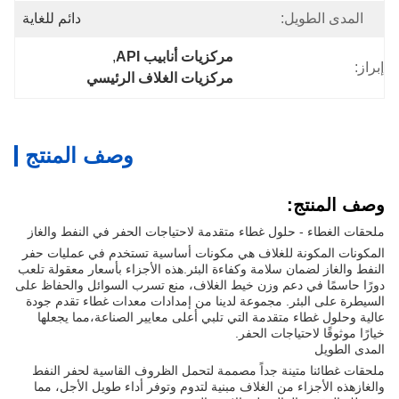
المدى الطويل:
دائم للغاية
مركزيات أنابيب API
, 
إبراز:
مركزيات الغلاف الرئيسي
وصف المنتج
وصف المنتج:
ملحقات الغطاء - حلول غطاء متقدمة لاحتياجات الحفر في النفط والغاز
المكونات المكونة للغلاف هي مكونات أساسية تستخدم في عمليات حفر
النفط والغاز لضمان سلامة وكفاءة البئر.هذه الأجزاء بأسعار معقولة تلعب
دورًا حاسمًا في دعم وزن خيط الغلاف، منع تسرب السوائل والحفاظ على
السيطرة على البئر. مجموعة لدينا من إمدادات معدات غطاء تقدم جودة
عالية وحلول غطاء متقدمة التي تلبي أعلى معايير الصناعة،مما يجعلها
خيارًا موثوقًا لاحتياجات الحفر.
المدى الطويل
ملحقات غطائنا متينة جداً مصممة لتحمل الظروف القاسية لحفر النفط
والغازهذه الأجزاء من الغلاف مبنية لتدوم وتوفر أداء طويل الأجل، مما