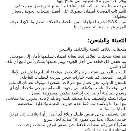
يوفر لك المرونة التشغيلية التي تحتاج إليها.
مع تصميمنا منخفض الصيانة والبناء غير الصلح،نحن نعمل مع مختلف
الشركات المصنعة لضمان حصولك على أفضل منتجات الجودة بأسعار
معقولة.
ثق بـ SWS لجميع احتياجاتك من ملحقات الغلاف. اتصل بنا الآن لمعرفة
المزيد عن خدمة التخصيص لدينا.
التعبئة والشحن:
ملحقات الغلاف التعبئة والتغليف والشحن
يتم تعبئة ملحقات الغلاف لدينا بعناية لضمان تسليمها بأمان إلى موقعك.
يتم فحص كل قطعة من أجل الجودة ويتم تغليفها بشكل آمن لمنع أي تلف
أثناء النقل.
للشحن المحلي، نستخدم شركات نقل موثوقة لتسليم طلبك في الإطار
الزمني المحدد. كما نقدم خيارات شحن سريعة للطلبات العاجلة.
للشحن الدولي، نحن نعمل مع شركات الشحن الموثوقة لضمان التسليم
في الوقت المناسب وكفاءة إلى وجهتك المطلوبة.يرجى ملاحظة أن أي
رسوم جمركية أو ضرائب إضافية ستكون مسؤولية العميل.
مواد التعبئة والتغليف لدينا صديقة للبيئة وقابلة لإعادة التدوير، بما يتماشى
مع التزامنا بالاستدامة. كما نقدم خيارات التعبئة والتغليف مخصصة
للطلبات السائبة.
عند التسليم، يرجى فحص طلبك وإبلاغ أي أضرار أو اختلافات إلى فريق
خدمة العملاء لدينا في غضون 48 ساعة لحل سريع.
شكراً لاختياركم لمعدات غلافنا نحن نسعى لتوفير منتجات وخدمات
استثنائية لتلبية احتياجاتكم