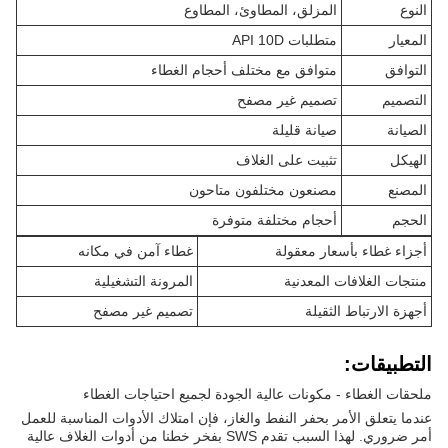
النوع
المزلق، المطاوئ، المطاوع
المعيار
متطلبات API 10D
التوافق
متوافق مع مختلف أحجام الغطاء
التصميم
تصميم غير مصفح
الصيانة
صيانة قليلة
الهيكل
تثبيت على الغلاف
المصنع
مصنعون مختلفون متاحون
الحجم
أحجام مختلفة متوفرة
أجزاء غطاء بأسعار معقولة
غطاء آمن في مكانه
منتجات الغلافات المعدنية
المرونة التشغيلية
أجهزة الارتباط الثقيلة
تصميم غير مصفح
التطبيقات:
ملحقات الغطاء - مكونات عالية الجودة لجميع احتياجات الغطاء
عندما يتعلق الأمر بحفر النفط والغاز، فإن امتلاك الأدوات المناسبة للعمل
أمر ضروري. لهذا السبب تقدم SWS بفخر خطنا من أدوات الغلاف عالية