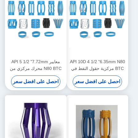
API 10D 4 1/2 "6.35mm N80
معايير API 5 1/2 "7.72mm
BTC مركزية حقول النفط في
N80 BTC محرك مركزي من
عمليات النفط والغاز
نوع دبوس للحد من نقل محرك
احصل على افضل سعر
احصل على افضل سعر
المركز في عمليات النفط والغاز