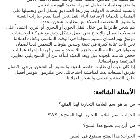
والتخزينوتعليمات التعامل لسهولة تحديد الهوية والتعامل.
بالنسبة للشحنات الدولية، يتم ربط الصناديق بشكل آمن وتحميلها على
المنصات للحماية الإضافية أثناء النقل.نحن أيضا نقدم خيارات التعبئة
والتغليف المخصصة للعملاء مع متطلبات شحن محددة.
يتم شحن طائراتنا من خلال النقل الجوي أو البحري أو البري، اعتماداً على
تفضيلات العميل والإلحاح.نحن نعمل بشكل وثيق مع شركاء لوجستيات
موثوق بهم لضمان تسليم منتجاتنا في الوقت المناسب وكفاءة لعملائنا.
نحن نأخذ عناية كبيرة في تعبئة وشحن طوقات التسمين لدينا لضمان
وصولها في حالة مثالية وجاهزة للاستخدام.يقوم فريقنا بإجراء عمليات
فحص شاملة للجودة قبل وبعد التعبئة للتأكد من أن المنتج يلبي معاييرنا
المرتفعة ومواصفاتنا.
إذا كان لديك أي طلبات خاصة للتعبئة والتغليف أو الشحن، يرجى الاتصال
بفريق المبيعات لدينا لمناقشة احتياجاتك. نحن ملتزمون بتوفير أفضل
حلول التعبئة والتغليف والشحن لعملائنا.
الأسئلة الشائعة:
س: ما هو اسم العلامة التجارية لهذا المنتج؟
الجواب: اسم العلامة التجارية لهذا المنتج هو SWS.
س: أين يتم تصنيع هذا المنتج؟
الجواب: هذا المنتج مصنوع في الصين.