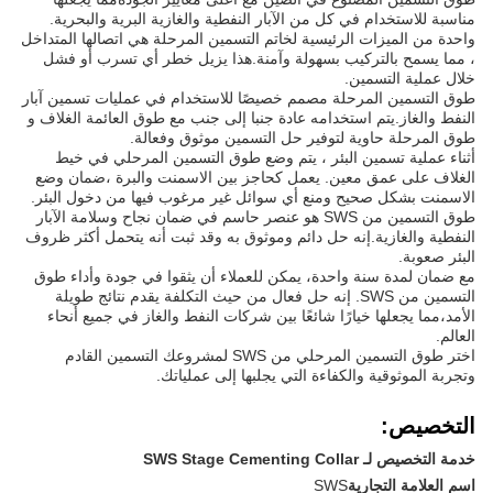
مناسبة للاستخدام في كل من الآبار النفطية والغازية البرية والبحرية.
واحدة من الميزات الرئيسية لخاتم التسمين المرحلة هي اتصالها المتداخل
، مما يسمح بالتركيب بسهولة وآمنة.هذا يزيل خطر أي تسرب أو فشل
خلال عملية التسمين.
طوق التسمين المرحلة مصمم خصيصًا للاستخدام في عمليات تسمين آبار
النفط والغاز.يتم استخدامه عادة جنبا إلى جنب مع طوق العائمة الغلاف و
طوق المرحلة حاوية لتوفير حل التسمين موثوق وفعالة.
أثناء عملية تسمين البئر ، يتم وضع طوق التسمين المرحلي في خيط
الغلاف على عمق معين. يعمل كحاجز بين الاسمنت والبرة ،ضمان وضع
الاسمنت بشكل صحيح ومنع أي سوائل غير مرغوب فيها من دخول البئر.
طوق التسمين من SWS هو عنصر حاسم في ضمان نجاح وسلامة الآبار
النفطية والغازية.إنه حل دائم وموثوق به وقد ثبت أنه يتحمل أكثر ظروف
البئر صعوبة.
مع ضمان لمدة سنة واحدة، يمكن للعملاء أن يثقوا في جودة وأداء طوق
التسمين من SWS. إنه حل فعال من حيث التكلفة يقدم نتائج طويلة
الأمد،مما يجعلها خيارًا شائعًا بين شركات النفط والغاز في جميع أنحاء
العالم.
اختر طوق التسمين المرحلي من SWS لمشروعك التسمين القادم
وتجربة الموثوقية والكفاءة التي يجلبها إلى عملياتك.
التخصيص:
خدمة التخصيص لـ SWS Stage Cementing Collar
اسم العلامة التجارية
SWS