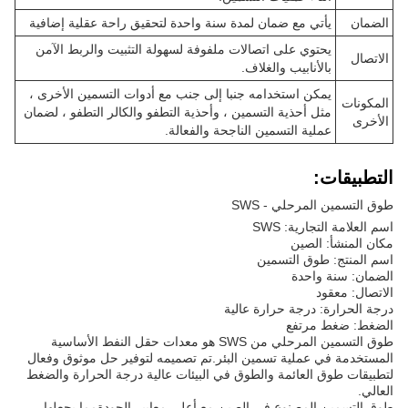
الضمان
يأتي مع ضمان لمدة سنة واحدة لتحقيق راحة عقلية إضافية
يحتوي على اتصالات ملفوفة لسهولة التثبيت والربط الآمن
الاتصال
بالأنابيب والغلاف.
يمكن استخدامه جنبا إلى جنب مع أدوات التسمين الأخرى ،
المكونات
مثل أحذية التسمين ، وأحذية التطفو والكالر التطفو ، لضمان
الأخرى
عملية التسمين الناجحة والفعالة.
التطبيقات:
طوق التسمين المرحلي - SWS
اسم العلامة التجارية: SWS
مكان المنشأ: الصين
اسم المنتج: طوق التسمين
الضمان: سنة واحدة
الاتصال: معقود
درجة الحرارة: درجة حرارة عالية
الضغط: ضغط مرتفع
طوق التسمين المرحلي من SWS هو معدات حقل النفط الأساسية
المستخدمة في عملية تسمين البئر.تم تصميمه لتوفير حل موثوق وفعال
لتطبيقات طوق العائمة والطوق في البيئات عالية درجة الحرارة والضغط
العالي.
طوق التسمين المصنوع في الصين مع أعلى معايير الجودةمما يجعلها