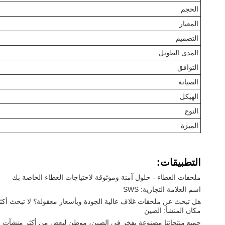
الحجم
المعيار
التصميم
المدى الطويل
التوافق
الصيانة
الهيكل
النوع
الميزة
التطبيقات:
ملحقات الغطاء - حلول آمنة وموثوقة لاحتياجات الغطاء الخاصة بك
اسم العلامة التجارية: SWS
هل تبحث عن ملحقات غلاف عالية الجودة وبأسعار معقولة؟ لا تبحث أكثر من SWS. ماركتنا تقدم مجموعة واسعة من أجزاء الغلاف الممتازة لمساعدتك على تأمين غلا
مكان المنشأ: الصين
جميع منتجاتنا مصنوعة بفخر في الصين، موطن لبعض من أكثر منشآت التص