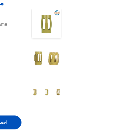
مل
ame:
احص