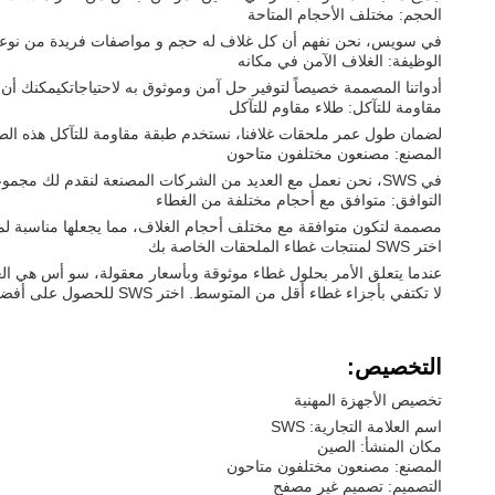
الحجم: مختلف الأحجام المتاحة
في سويس، نحن نفهم أن كل غلاف له حجم و مواصفات فريدة من نوعها ل
الوظيفة: الغلاف الآمن في مكانه
أدواتنا المصممة خصيصاً لتوفير حل آمن وموثوق به لاحتياجاتكيمكنك أ
مقاومة للتآكل: طلاء مقاوم للتآكل
لضمان طول عمر ملحقات غلافنا، نستخدم طبقة مقاومة للتآكل هذه الطبقة
المصنع: مصنعون مختلفون متاحون
في SWS، نحن نعمل مع العديد من الشركات المصنعة لنقدم لك مجموعة واسعة من الملحقات. وهذا يمنحك المرونة لاختيار أفضل منتج لاحتياجاتك المحددة وميزانيتك.
التوافق: متوافق مع أحجام مختلفة من الغطاء
مصممة لتكون متوافقة مع مختلف أحجام الغلاف، مما يجعلها مناسبة لمجموعة واسعة من ا
اختر SWS لمنتجات غطاء الملحقات الخاصة بك
عندما يتعلق الأمر بحلول غطاء موثوقة وبأسعار معقولة، سو أس هي العل
لا تكتفي بأجزاء غطاء أقل من المتوسط. اختر SWS للحصول على أفضل جودة وأداء. اتصل بنا اليوم لمعرفة المزيد عن منتجاتنا وكيف يمكننا تلبية احتياجاتك الغطاء.
التخصيص:
تخصيص الأجهزة المهنية
اسم العلامة التجارية: SWS
مكان المنشأ: الصين
المصنع: مصنعون مختلفون متاحون
التصميم: تصميم غير مصفح