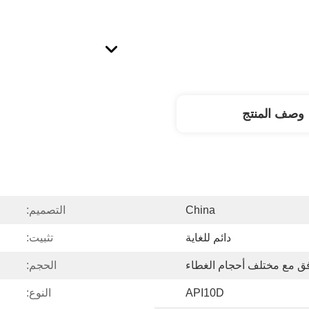
وصف المنتج
China
التصميم:
دائم للغاية
تثبيت:
ق مع مختلف أحجام الغطاء
الحجم:
API10D
النوع: