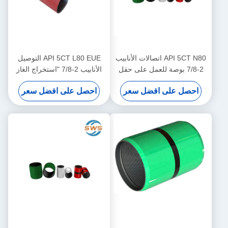
API 5CT N80 اتصالات الأنابيب
API 5CT L80 EUE التوصيل
2-7/8 بوصة للعمل على حقل
الأنابيب 2-7/8 "استخراج الغاز
النفط ، الصيانة واستبدال
النفطي التوصيل الأنابيب
احصل على افضل سعر
احصل على افضل سعر
الأنابيب
الفولاذية السلسة، اعتمدت
لارتباط أنابيب إنتاج النفط والغاز
على عمق متوسط ونقل السائل
downhole