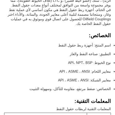
الزبد) ، ستك (حشو خيط قصير) ،و LTC (غلاف الخيوط الطويلة)، مما
يوفر مجموعة واسعة من التوافق لمختلف أنواع معدات حقول النفط.
في الختام، أجهزة ربط حقول النفط هي مكون أساسي لأي عملية نفط
وغاز، ومنتجاتنا مصممة لتلبية أعلى معايير الجودة، والمتانة، والأداء.اختر
Oilfield Couplings للحصول على اتصال قوي وموثوق به في عمليات
حقول النفط الخاصة بك.
الخصائص:
اسم المنتج: أجهزة ربط حقول النفط
التطبيق: صناعة النفط والغاز
نوع الخيوط: API، NPT، BSP
معايير اللحام: API ، ASME ، ANSI
معايير الشبكة: API ، ASME ، ANSI
الخصائص: ضغط مرتفع، مقاومة للتآكل، وسهولة التثبيت
المعلمات التقنية:
المعلمات التقنية لربطات حقول النفط