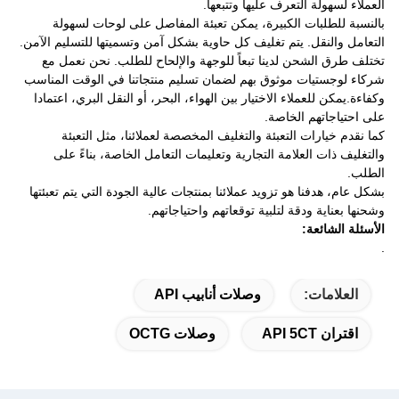
العملاء لسهولة التعرف عليها وتتبعها.
بالنسبة للطلبات الكبيرة، يمكن تعبئة المفاصل على لوحات لسهولة
التعامل والنقل. يتم تغليف كل حاوية بشكل آمن وتسميتها للتسليم الآمن.
تختلف طرق الشحن لدينا تبعاً للوجهة والإلحاح للطلب. نحن نعمل مع
شركاء لوجستيات موثوق بهم لضمان تسليم منتجاتنا في الوقت المناسب
وكفاءة.يمكن للعملاء الاختيار بين الهواء، البحر، أو النقل البري، اعتمادا
على احتياجاتهم الخاصة.
كما نقدم خيارات التعبئة والتغليف المخصصة لعملائنا، مثل التعبئة
والتغليف ذات العلامة التجارية وتعليمات التعامل الخاصة، بناءً على
الطلب.
بشكل عام، هدفنا هو تزويد عملائنا بمنتجات عالية الجودة التي يتم تعبئتها
وشحنها بعناية ودقة لتلبية توقعاتهم واحتياجاتهم.
الأسئلة الشائعة:
.
العلامات:
وصلات أنابيب API
اقتران API 5CT
وصلات OCTG