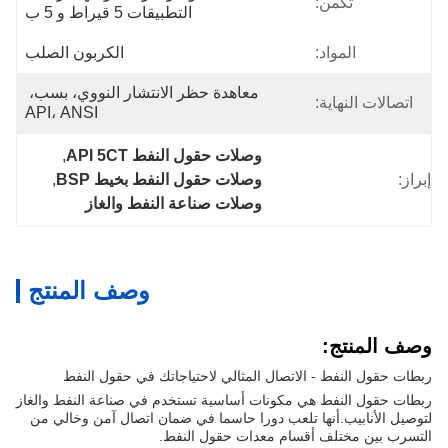
تكمن:
التطبيقات 5 قيراط و 5 ب
المواد:
الكربون الصلب
معاهدة حظر الانتشار النووي، بسب، 
اتصالات النهاية:
API، ANSI
وصلات حقول النفط API 5CT
, 
إبراز:
وصلات حقول النفط بخيط BSP
, 
وصلات صناعة النفط والغاز
وصف المنتج
وصف المنتج:
ربطات حقول النفط - الاتصال المثالي لاحتياجاتك في حقول النفط
ربطات حقول النفط هي مكونات أساسية تستخدم في صناعة النفط والغاز
لتوصيل الأنابيب.أنها تلعب دورا حاسما في ضمان اتصال آمن وخالي من
التسرب بين مختلف أقسام معدات حقول النفط.