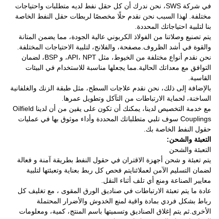
في شركة SWS، نحن ندرك أن كل حقل نفط لديه متطلبات واحتياجات
مختلفة. لهذا السبب نحن نقدم حلًا مخصصًا لربطات حقل النفط الخاصة
بنا لتلبية احتياجاتك المحددة.
يتم تصنيع وصلاتنا من الفولاذ الكربوني عالية الجودة، مما يضمن المتانة
والقوة في أشد الظروف.مصفحة، والفلانج، لتلبية الاحتياجات المختلفة.
نحن نقدم أنواع مختلفة من الخيوط، مثل API، NPT، و BSP، لضمان
التوافق مع معداتك الحالية.مما يجعلها مناسبة للاستخدام في البيئات
القاسية.
بالإضافة إلى ذلك، نحن نقدم علاجات السطح، مثل طبقة الزنك والغلفانية
الساخنة، لحماية الارتباطات من التآكل وتطويل عمرها.
مع خدمة التخصيص لدينا، يمكنك أن تكون على يقين من أن لدينا Oilfield
Couplings سوف تلبي متطلباتك المحددة وأداء موثوق بها في عمليات
حقول النفط الخاصة بك.
التعبئة والشحن:
التعبئة والشحن
يتم تعبئة و شحن أجهزة الاقتران في حقول النفط بطريقة آمنة و فعالة
لضمان التسليم الآمن لعملائنايتم فحص كل ربط بعناية وتعبئتها لتلبية
معايير الصناعة ومنع أي تلف أثناء النقل.
عادة ما يتم تعبئة الارتباطات في صناديق الورق المقوى ، مع تغليف كل
رباط بشكل فردي بمادة واقية لمنع الخدوش والأضرار المحتملة
الأخرى.ثم يتم إغلاق الصناديق وتسميتها باسم المنتج، كمية، ومعلومات