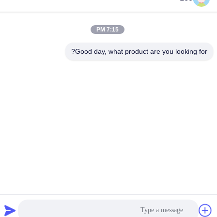
86-519-83553967
بريد إلكتروني
7:15 PM
Leo@service-js.com
Good day, what product are you looking for?
عنوان
حديقة صناعية عالية التكنولوجيا منطقة ووجين، تشانغتشو، مقاطعة
جيانغسو، الصين
سياسة الخصوصية
|
خريطة الموقع
الصين نوعية جيدة تدعيم معدات الطفو المورد. حقوق النشر © 2023-
2026 Jiangsu Service Petroleum Technology Co., Ltd . كل الحقوق
محفوظة.