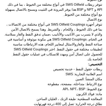
تتوفر ربطات SWS Oilfield في أنواع مختلفة من الخيوط ، بما في ذلك
API و NPT و BSP.هذا يوفر المرونة في التثبيت ويسمح بالاتصال بسهولة
مع أنواع مختلفة من الخيوط.
نوع الاتصال
تتوفر أجهزة SWS Oilfield Couplings في أنواع مختلفة من الاتصالات ،
بما في ذلك الخيوط ، واللحام ، والشريط. وهذا يسمح بالاتصال الآمن
والذي لا يتسرب بين الأنابيب والأنابيب ،ضمان تدفق النفط والغاز بسلاسة.
في الختام، SWS Oilfield Couplings هي مكونة موثوقة و أساسية في
صناعة النفط والغازوالامتثال لمعايير اللحام، هذه الارتباطات مناسبة
لتطبيقات مختلفة في حقول النفط. اختر SWS Oilfield Couplings
للحصول على اتصال آمن ومهدد للانسكاب في عمليات حقول النفط
الخاصة بك.
التخصيص:
ربطات حقول النفط - خدمة تخصيص
اسم العلامة التجارية: SWS
مكان المنشأ: الصين
نوع الارتباط: متداخلة، مصفحة، مقطوعة
نوع الخيوط: API، NPT، BSP
مادة: فولاذ الكربون
المعالجة السطحية: طبقة الزنك ، الغليان الساخن
نطاق درجة الحرارة: تصل إلى 400 درجة فهرنهايت