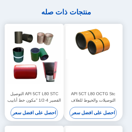
منتجات ذات صله
API 5CT L80 OCTG Stc
API 5CT L80 STC التوصيل
التوصيلات والخيوط للغلاف
القصير 4-1/2 "مكون خط أنابيب
والأنابيب
جمع الغاز الطبيعي في حقول
احصل على افضل سعر
احصل على افضل سعر
النفط