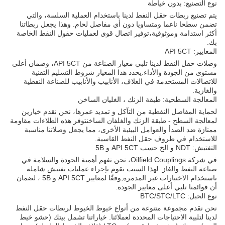
نوع التصنيع: بدون خياطة
يتم تصنيع ربطات حقل النفط لدينا باستخدام العملية السلسة، والتي
تضمن سطحا ناعما ومتساويا دون أي مفاصل لحام. وهذا يجعل ربطاتنا
أكثر استدامة وموثوقية،توفير اتصال قوي لعمليات حقول النفط الخاصة
بك.
المعايير: API 5CT
وصلات حقل النفط لدينا تلبي معيار الصناعة من API 5CT، وضمان أعلى
مستوى من الجودة والأداء.يحدد هذا المعيار شروط التسليم التقنية
للاتصالات المستخدمة في الغلاف، الأنابيب والأنابيب للصناعة النفطية
والغازية.
المعالجة السطحية: طبقة الزنك ، الغليان الساخن
لحماية المفاصل النفطية من التآكل و تمديد عمرها، نحن نقدم خيارين
لمعالجة السطح - طبقة الزنك والغلفان الساخنتوفر هذه الطلاءات مقاومة
ممتازة ضد الصدأ والعوامل البيئية الأخرى، مما يجعل وصلاتنا مناسبة
للاستخدام في ظروف حقل النفط القاسية.
التفتيش: NDT و الخ حسب API 5CT و 5B
في شركة Oilfield Couplings، نحن نفهم أهمية الجودة والسلامة في
صناعة النفط والغاز. لهذا السبب نقوم بإجراء عمليات تفتيش شاملة
باستخدام الاختبارات غير المدمرة,وفقًا لمعايير API 5CT و 5B ، لضمان
أن قوائمنا تلبي أعلى معايير الجودة.
نوع الحبل: BTC/STC/LTC
نحن نقدم مجموعة متنوعة من أنواع خيوط الخيوط لربطات حقل النفط
لدينا لتلبية الاحتياجات المحددة لعملائنا. خياراتنا تشمل بيتك (حشو خيط