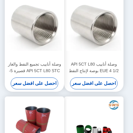
وصلة أنابيب API 5CT L80
وصلة أنابيب تجميع النفط والغاز
EUE 4 1/2 بوصة لإنتاج النفط
API 5CT L80 STC قصيرة 5-
والغاز، أنابيب فولاذية غير
1/2 بوصة
احصل على افضل سعر
احصل على افضل سعر
ملحومة، تستخدم لتوصيل أنابيب
إنتاج النفط والغاز متوسطة
العمق ونقل السوائل في قاع
البئر