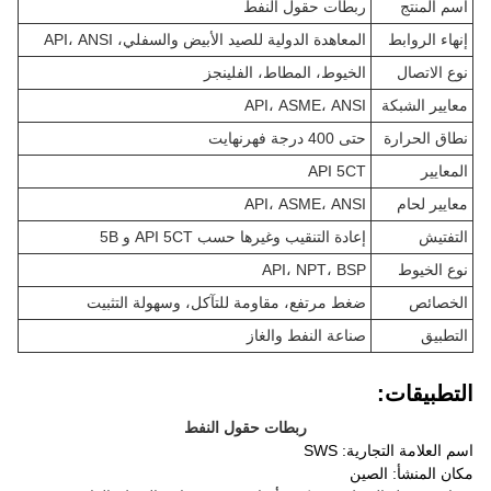
اسم المنتج
ربطات حقول النفط
إنهاء الروابط
المعاهدة الدولية للصيد الأبيض والسفلي، API، ANSI
نوع الاتصال
الخيوط، المطاط، الفلينجز
معايير الشبكة
API، ASME، ANSI
نطاق الحرارة
حتى 400 درجة فهرنهايت
المعايير
API 5CT
معايير لحام
API، ASME، ANSI
التفتيش
إعادة التنقيب وغيرها حسب API 5CT و 5B
نوع الخيوط
API، NPT، BSP
الخصائص
ضغط مرتفع، مقاومة للتآكل، وسهولة التثبيت
التطبيق
صناعة النفط والغاز
التطبيقات:
ربطات حقول النفط
اسم العلامة التجارية: SWS
مكان المنشأ: الصين