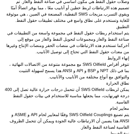
وصلات حقول النفط هي مكون أساسي في صناعة النفط والغاز. تم
تصميم هذه الارتباطات لربط خطين أو أنابيب معًا ، مما يوفر اتصالًا آمنًا
ويقوي التسرب.مزيجات SWS النفطية، المصنعة في الصين ، هي موثوقة
للغاية وتستخدم على نطاق واسع في مختلف تطبيقات حقول النفط.
التطبيق
يتم استخدام ربطات حقول النفط في مجموعة واسعة من التطبيقات في
صناعة النفط والغاز.ومجموعات لتحويل النفط والغاز من موقع إلى
آخركما تستخدم هذه الارتباطات في منصات الحفر ومنصات الإنتاج وغيرها
من معدات حقول النفط التي تحتاج إلى توصيل الأنابيب.
إنهاء الروابط
تتوفر أقراص SWS Oilfield مع مجموعة متنوعة من الاتصالات النهائية ،
بما في ذلك NPT و BSP و API و ANSI.هذا يسمح لسهولة التثبيت
والتوافق مع أنواع مختلفة من الأنابيب والأنابيب.
نطاق الحرارة
يمكن لربطات SWS Oilfield أن تتحمل درجات حرارة عالية تصل إلى 400
درجة فهرنهايت، مما يجعلها مناسبة للاستخدام في بيئات حقول النفط
القاسية.
معايير لحام
يتم تصنيع SWS Oilfield Couplings وفقًا لمعايير لحام API و ASME و
ANSI.هذا يضمن أن الارتباطات عالية الجودة ويمكن أن تتحمل الظروف
القاسية لصناعة النفط والغاز.
نوع الخيوط