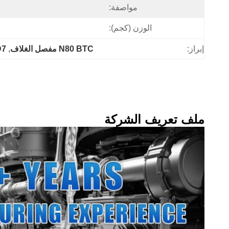
مواصفة:
الوزن (كجم):
إبراز:
N80 BTC مفصل الغلاف
, 
OD7  م
ملف تعريف الشركة