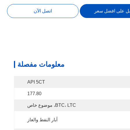
ل على افضل سعر
اتصل الآن
معلومات مفصلة
API 5CT
177.80
BTC، LTC، موضوع خاص
آبار النفط والغاز