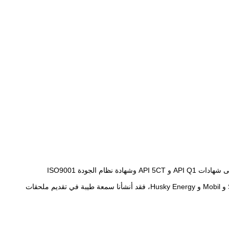
تلتزم شركة Jiangsu Service Petroleum Technology Co., Ltd. بالبحث عن وتوريد أدوات حفر الآبار البترولية والمعدات عالية المستوى، وحصلت على شهادات API Q1 و API 5CT وشهادة نظام الجودة ISO9001
مع أكثر من 15 عامًا من الخبرة في التصنيع والتعاون الناجح مع شركات استخراج النفط الشهيرة مثل شركة البترول الوطنية الصينية و Sinopec و Shell و Mobil و Husky Energy، فقد أنشأنا سمعة طيبة في تقديم ملحقات