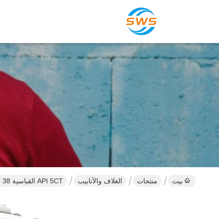
بيت
منتجات
الغلاف والأنابيب
API 5CT القياسية OD7 " 29lb/ft N80 BTC 38" غلاف المفاصل النفطية الأنابيب والغلاف كاملة مع حلقات السلامة ومع الحلمات