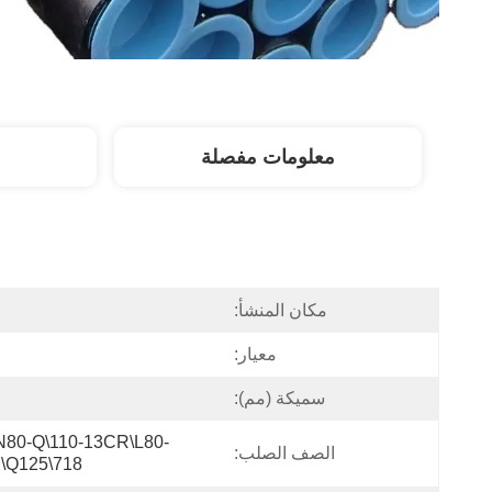
معلومات مفصلة
مكان المنشأ:
معيار:
سميكة (مم):
N80-Q\110-13CR\L80-
الصف الصلب:
\Q125\718