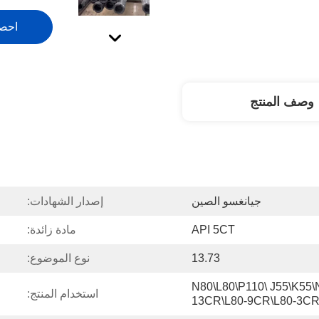
احص
وصف المنتج
جيانغسو الصين
إصدار الشهادات:
API 5CT
مادة زائدة:
13.73
نوع الموضوع:
N80\L80\P110\ J55\K55\
استخدام المنتج:
13CR\L80-9CR\L80-3CR