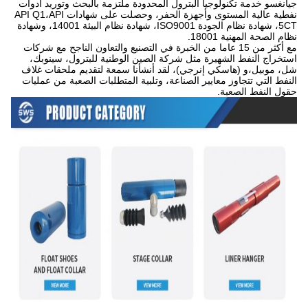
جيانغسو خدمة تكنولوجيا البترول المحدودة ملتزمة بالبحث وتوريد أدوات
نفطية عالية المستوى وأجهزة الحفر، وحصلت على شهادات API Q1،API
5CT، شهادة نظام الجودة ISO9001، شهادة نظام البيئة 14001، وشهادة
نظام الصحة المهنية 18001.
مع أكثر من 15 عاما من الخبرة في التصنيع والتعاون الناجح مع شركات
استخراج النفط الشهيرة مثل شركة الصين الوطنية للبترول، سينوبك،
شل، موبيل،و (هاسكي إنرجي)، لقد أنشأنا سمعة لتقديم ملحقات غلاف
النفط التي تتجاوز معايير الصناعة، وتلبية المتطلبات الصعبة من عمليات
حقول النفط الصعبة.