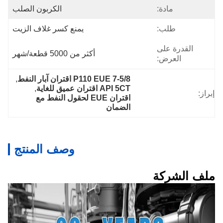
مادة:
الكربون الصلب
طلب:
يمنع كسر غلاف الزيت
القدرة على
أكثر من 5000 قطعة/شهر
العرض:
7-5/8 P110 EUE اقتران آبار النفط
, 
API 5CT اقتران عميق للغاية
, 
إبراز:
اقتران EUE لحقول النفط مع 
الضمان
وصف المنتج
ملف الشركة