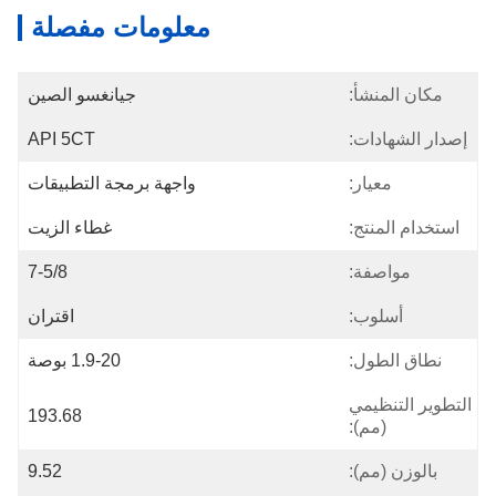
معلومات مفصلة
مكان المنشأ:
جيانغسو الصين
إصدار الشهادات:
API 5CT
معيار:
واجهة برمجة التطبيقات
استخدام المنتج:
غطاء الزيت
مواصفة:
7-5/8
أسلوب:
اقتران
نطاق الطول:
1.9-20 بوصة
التطوير التنظيمي
193.68
(مم):
بالوزن (مم):
9.52