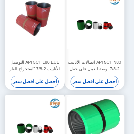
API 5CT N80 اتصالات الأنابيب
API 5CT L80 EUE التوصيل
2-7/8 بوصة للعمل على حقل
الأنابيب 2-7/8 "استخراج الغاز
النفط ، الصيانة واستبدال
النفطي التوصيل الأنابيب
احصل على افضل سعر
احصل على افضل سعر
الأنابيب
الفولاذية السلسة، اعتمدت
لارتباط أنابيب إنتاج النفط والغاز
على عمق متوسط ونقل السائل
downhole