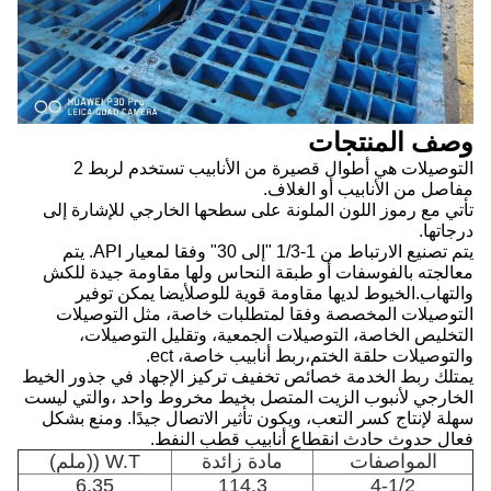
وصف المنتجات
التوصيلات هي أطوال قصيرة من الأنابيب تستخدم لربط 2
مفاصل من الأنابيب أو الغلاف.
تأتي مع رموز اللون الملونة على سطحها الخارجي للإشارة إلى
درجاتها.
يتم تصنيع الارتباط من 1-1/3 "إلى 30" وفقا لمعيار API. يتم
معالجته بالفوسفات أو طبقة النحاس ولها مقاومة جيدة للكش
والتهاب.الخيوط لديها مقاومة قوية للوصلأيضا يمكن توفير
التوصيلات المخصصة وفقا لمتطلبات خاصة، مثل التوصيلات
التخليص الخاصة، التوصيلات الجمعية، وتقليل التوصيلات،
والتوصيلات حلقة الختم،ربط أنابيب خاصة، ect.
يمتلك ربط الخدمة خصائص تخفيف تركيز الإجهاد في جذور الخيط
الخارجي لأنبوب الزيت المتصل بخيط مخروط واحد ،والتي ليست
سهلة لإنتاج كسر التعب، ويكون تأثير الاتصال جيدًا. ومنع بشكل
فعال حدوث حادث انقطاع أنابيب قطب النفط.
المواصفات
مادة زائدة
W.T ((ملم)
6.35
114.3
4-1/2