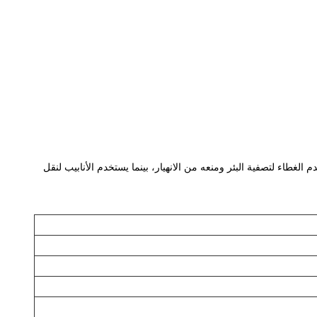
 الغطاء لتصفية البئر ومنعه من الانهيار، بينما يستخدم الأنابيب لنقل