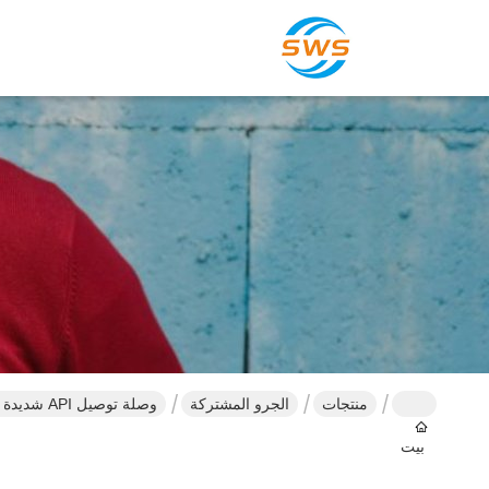
منتجات
الجرو المشتركة
وصلة توصيل API شديدة التحمل جدار 5.59 مم M65 LTC لتطبيقات التثبيت الأسمنتي في حقول النفط
بيت