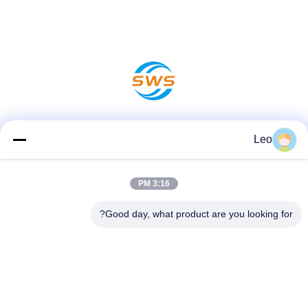
وسائل التواصل الاجتماعي
Leo
3:16 PM
الاتصال السريع
Good day, what product are you looking for?
هاتف
86-519-83553967
بريد إلكتروني
Leo@service-js.com