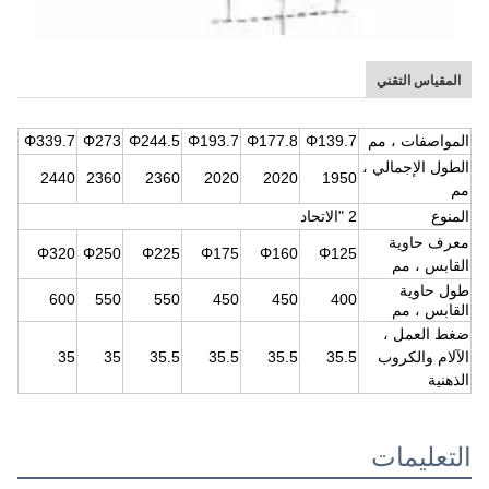
المقياس التقني
المواصفات ، مم
139.7
Φ
177.8
Φ
193.7
Φ
244.5
Φ
273
Φ
339.7
Φ
الطول الإجمالي ،
2440
2360
2360
2020
2020
1950
مم
المنوع
2 "الاتحاد
معرف حاوية
Φ
320
Φ
250
Φ
225
Φ
175
Φ1
60
Φ
125
القابس ، مم
طول حاوية
600
550
550
450
450
400
القابس ، مم
ضغط العمل ،
الآلام والكروب
35.5
35.5
35.5
35.5
35
35
الذهنية
التعليمات