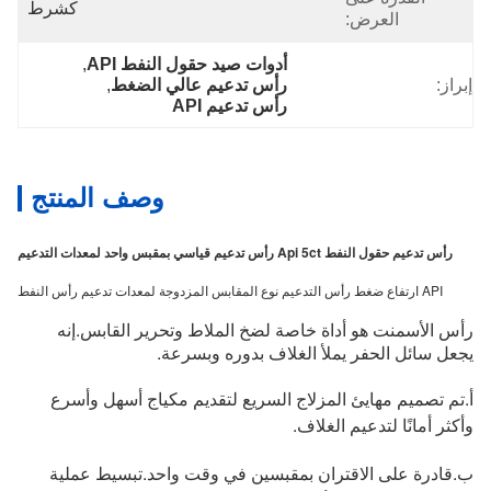
كشرط
العرض:
أدوات صيد حقول النفط API
, 
إبراز:
رأس تدعيم عالي الضغط
, 
رأس تدعيم API
وصف المنتج
رأس تدعيم حقول النفط Api 5ct رأس تدعيم قياسي بمقبس واحد لمعدات التدعيم
API ارتفاع ضغط رأس التدعيم نوع المقابس المزدوجة لمعدات تدعيم رأس النفط
رأس الأسمنت هو أداة خاصة لضخ الملاط وتحرير القابس.إنه
يجعل سائل الحفر يملأ الغلاف بدوره وبسرعة.
أ.تم تصميم مهايئ المزلاج السريع لتقديم مكياج أسهل وأسرع
وأكثر أمانًا لتدعيم الغلاف.
ب.قادرة على الاقتران بمقبسين في وقت واحد.تبسيط عملية