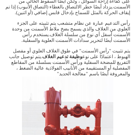
على كفاءة إزاحة السوائل ، ولكن أيضًا السقوط الخالي من
الأسمنت.يزداد أيضًا خطر الالتصاق بالغطاء (التصاق الأنبوب) إذا تم
إيقاف الحركة بالمثل للسماح بإدخال قابس إضافي (أو اثنين).
رأس التدعيم عبارة عن نظام متشعب يتم تثبيته على الجزء
العلوي من الغلاف والذي يسمح بضخ ملاط ​​الأسمنت من وحدة
الأسمنت أسفل أي نوع من سلسلة الغلاف.يستخدم رأس
الأسمنت أيضًا لتحرير سدادات الأسمنت العلوية والسفلية.
يتم تثبيت "رأس الأسمنت" في طوق الغلاف العلوي أو مفصل
الهبوط ، اعتمادًا على نوع
وظيفة تدعيم الغلاف
.يتم توصيل جانب
التفريغ للمضخة السفلية ورأس الأسمنت بسلسلة من المقاطع
المفصلية أو المستقيمة من الأنابيب الفولاذية عالية الضغط ،
والمعروفة أيضًا باسم "معالجة الحديد"